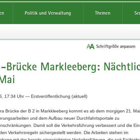
reifende
en
Politik und Verwaltung
Themen
Se
Schriftgröße anpassen
-Brücke Markleeberg: Nächtlic
Mai
, 17:34 Uhr — Erstveröffentlichung (aktuell)
gra Brücke der B 2 in Markkleeberg kommt es ab dem morgigen 21. Ma
erungsarbeiten und dem Aufbau neuer Durchfahrtsportale zu
nschränkungen. Damit soll die Verkehrsführung verbessert und die Ein
den Verkehrsregeln sichergestellt werden. Die Arbeiten stehen im
ng mit der bereits eingerichteten Verkehrsführung, die seit Frühjahr