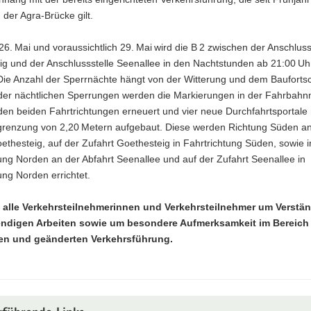
 der Agra-Brücke gilt.
6. Mai und voraussichtlich 29. Mai wird die B 2 zwischen der Anschluss
g und der Anschlussstelle Seenallee in den Nachtstunden ab 21:00 Uhr
Die Anzahl der Sperrnächte hängt von der Witterung und dem Baufortsch
er nächtlichen Sperrungen werden die Markierungen in der Fahrbahnm
en beiden Fahrtrichtungen erneuert und vier neue Durchfahrtsportale 
grenzung von 2,20 Metern aufgebaut. Diese werden Richtung Süden an
ethesteig, auf der Zufahrt Goethesteig in Fahrtrichtung Süden, sowie i
ung Norden an der Abfahrt Seenallee und auf der Zufahrt Seenallee in
ung Norden errichtet.
n alle Verkehrsteilnehmerinnen und Verkehrsteilnehmer um Verstän
endigen Arbeiten sowie um besondere Aufmerksamkeit im Bereich
en und geänderten Verkehrsführung.