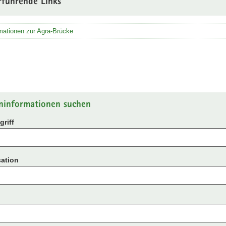
rführende Links
mationen zur Agra-Brücke
ninformationen suchen
riff
ation