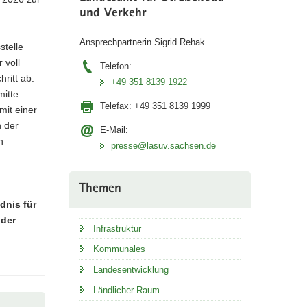
und Verkehr
Ansprechpartnerin Sigrid Rehak
stelle
 voll
Telefon:
ritt ab.
+49 351 8139 1922
itte
Telefax:
+49 351 8139 1999
mit einer
 der
E-Mail:
n
presse@lasuv.sachsen.de
Themen
dnis für
 der
Infrastruktur
Kommunales
Landesentwicklung
Ländlicher Raum