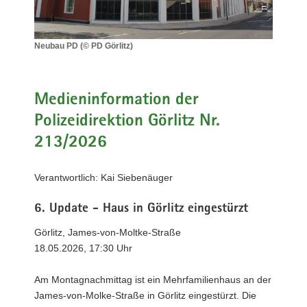
a
v
i
Neubau PD (© PD Görlitz)
Neubau
g
PD
a
(©
t
PD
Medieninformation der
i
Görlitz)
Polizeidirektion Görlitz Nr.
o
213/2026
n
Verantwortlich: Kai Siebenäuger
6. Update - Haus in Görlitz eingestürzt
Görlitz, James-von-Moltke-Straße
18.05.2026, 17:30 Uhr
Am Montagnachmittag ist ein Mehrfamilienhaus an der
James-von-Molke-Straße in Görlitz eingestürzt. Die