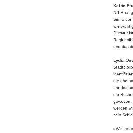
Katrin St
NS-Raubgu
Sinne der 
wie wicht
Diktatur i
Regionalbi
und das d
Lydia Oes
Stadtbibli
identifizi
die ehema
Landesfach
die Recher
gewesen. 
werden wi
sein Schic
»Wir freu