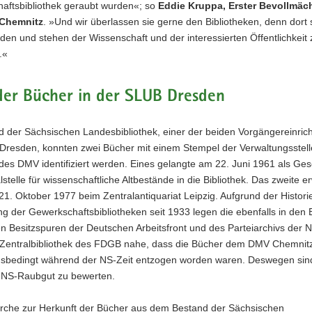
aftsbibliothek geraubt wurden«; so
Eddie Kruppa, Erster Bevollmäch
 Chemnitz
. »Und wir überlassen sie gerne den Bibliotheken, denn dort s
en und stehen der Wissenschaft und der interessierten Öffentlichkeit 
.«
der Bücher in der SLUB Dresden
d der Sächsischen Landesbibliothek, einer der beiden Vorgängereinric
Dresden, konnten zwei Bücher mit einem Stempel der Verwaltungsstell
des DMV identifiziert werden. Eines gelangte am 22. Juni 1961 als Ge
lstelle für wissenschaftliche Altbestände in die Bibliothek. Das zweite e
. Oktober 1977 beim Zentralantiquariat Leipzig. Aufgrund der Histori
g der Gewerkschaftsbibliotheken seit 1933 legen die ebenfalls in den
en Besitzspuren der Deutschen Arbeitsfront und des Parteiarchivs der
 Zentralbibliothek des FDGB nahe, dass die Bücher dem DMV Chemnit
gsbedingt während der NS-Zeit entzogen worden waren. Deswegen sin
 NS-Raubgut zu bewerten.
rche zur Herkunft der Bücher aus dem Bestand der Sächsischen