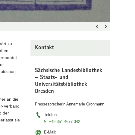
ört zu
Kontakt
aften
, ermordet
er
Sächsische Landesbibliothek
eutschen
– Staats- und
Universitätsbibliothek
Dresden
her an die
Pressesprecherin Annemarie Grohmann
er-Verband
d der
Telefon:
erlässt sie
+49 351 4677 342
E-Mail: