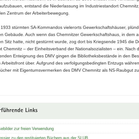
ufzubauen, entstand die Niederlassung im Industriestandort Chemnitz
en Zentrum der Arbeiterbewegung.
 1933 stürmten SA-Kommandos vielerorts Gewerkschaftshäuser, plünd
en Gebäude. Auch wenn das Chemnitzer Gewerkschaftshaus, in dem a
 Sitz hatte, nicht gestürmt wurde, zog dort bis Kriegsende 1945 die 
nt Chemnitz – der Einheitsverband der Nationalsozialisten – ein. Nach 
enden Enteignung des DMV gingen die Bibliotheksbestände in den Besi
 Arbeitsfront über. Aufgrund des verfolgungsbedingten Entzugs währe
 Bücher mit Eigentumsvermerken des DMV Chemnitz als NS-Raubgut zu
rführende Links
ebilder zur freien Verwendung
ossier zu den restituierten Büchern aus der SLUB