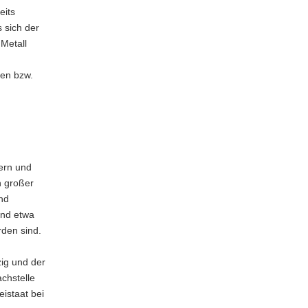
eits
 sich der
Metall
en bzw.
ern und
n großer
and
und etwa
den sind.
zig und der
chstelle
eistaat bei