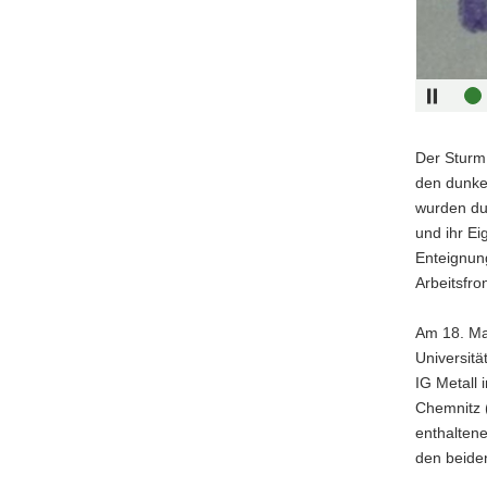
Der Sturm
den dunke
wurden dur
und ihr Ei
Enteignun
Arbeitsfro
Am 18. Ma
Universitä
IG Metall 
Chemnitz 
enthaltene
den beide