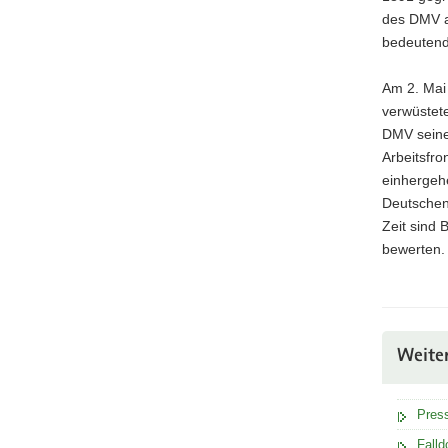
des DMV a
bedeutend
Am 2. Mai
verwüstet
DMV seinen
Arbeitsfro
einhergeh
Deutschen
Zeit sind
bewerten.
Weite
Press
Falld