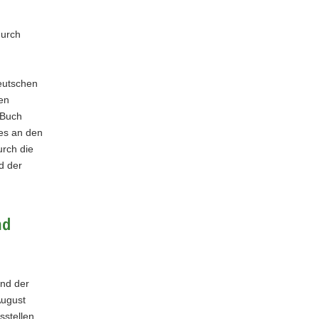
durch
Deutschen
en
 Buch
es an den
urch die
d der
nd
and der
August
sstellen