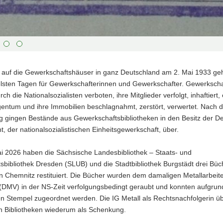
 auf die Gewerkschaftshäuser in ganz Deutschland am 2. Mai 1933 geh
lsten Tagen für Gewerkschafterinnen und Gewerkschafter. Gewerksch
ch die Nationalsozialisten verboten, ihre Mitglieder verfolgt, inhaftiert
gentum und ihre Immobilien beschlagnahmt, zerstört, verwertet. Nach d
g gingen Bestände aus Gewerkschaftsbibliotheken in den Besitz der D
nt, der nationalsozialistischen Einheitsgewerkschaft, über.
i 2026 haben die Sächsische Landesbibliothek – Staats- und
tsbibliothek Dresden (SLUB) und die Stadtbibliothek Burgstädt drei Büc
in Chemnitz restituiert. Die Bücher wurden dem damaligen Metallarbeit
(DMV) in der NS-Zeit verfolgungsbedingt geraubt und konnten aufgrun
n Stempel zugeordnet werden. Die IG Metall als Rechtsnachfolgerin üb
n Bibliotheken wiederum als Schenkung.