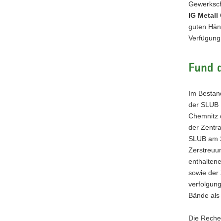
Gewerksch
IG Metall
guten Händ
Verfügung
Fund 
Im Bestan
der SLUB 
Chemnitz 
der Zentra
SLUB am 21
Zerstreuun
enthalten
sowie der
verfolgun
Bände als
Die Reche