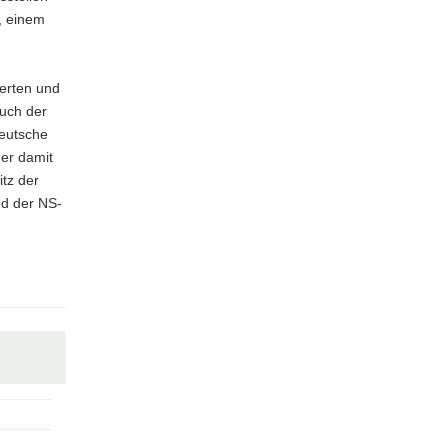
, einem
erten und
uch der
Deutsche
der damit
tz der
nd der NS-