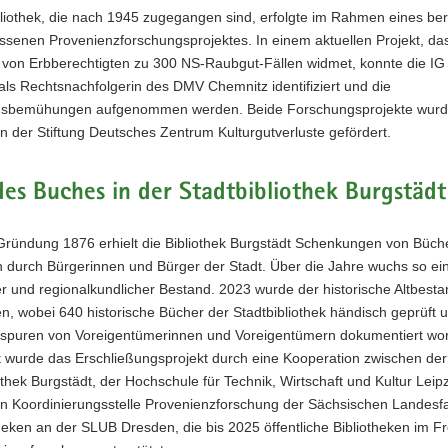
liothek, die nach 1945 zugegangen sind, erfolgte im Rahmen eines ber
senen Provenienzforschungsprojektes. In einem aktuellen Projekt, das
 von Erbberechtigten zu 300 NS-Raubgut-Fällen widmet, konnte die IG 
ls Rechtsnachfolgerin des DMV Chemnitz identifiziert und die
onsbemühungen aufgenommen werden. Beide Forschungsprojekte wurd
 der Stiftung Deutsches Zentrum Kulturgutverluste gefördert.
es Buches in der Stadtbibliothek Burgstädt
 Gründung 1876 erhielt die Bibliothek Burgstädt Schenkungen von Büch
n durch Bürgerinnen und Bürger der Stadt. Über die Jahre wuchs so ei
er und regionalkundlicher Bestand. 2023 wurde der historische Altbest
n, wobei 640 historische Bücher der Stadtbibliothek händisch geprüft 
zspuren von Voreigentümerinnen und Voreigentümern dokumentiert wor
t wurde das Erschließungsprojekt durch eine Kooperation zwischen der
othek Burgstädt, der Hochschule für Technik, Wirtschaft und Kultur Leip
n Koordinierungsstelle Provenienzforschung der Sächsischen Landesfa
theken an der SLUB Dresden, die bis 2025 öffentliche Bibliotheken im Fr