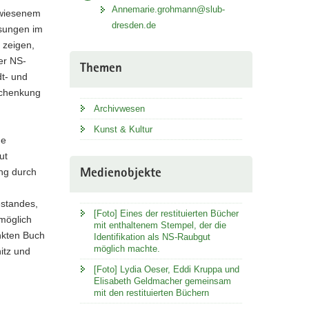
Annemarie.grohmann@slub-
erwiesenem
dresden.de
sungen im
 zeigen,
er NS-
Themen
dt- und
 Schenkung
Archivwesen
Kunst & Kultur
ne
ut
ung durch
Medienobjekte
estandes,
[Foto] Eines der restituierten Bücher
möglich
mit enthaltenem Stempel, der die
nkten Buch
Identifikation als NS-Raubgut
möglich machte.
itz und
[Foto] Lydia Oeser, Eddi Kruppa und
Elisabeth Geldmacher gemeinsam
mit den restituierten Büchern