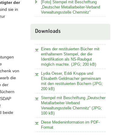
[Foto] Stempel mit Beschriftung
tigter der
„Deutscher Metallarbeiter-Verband
ind sie in
Verwaltungsstelle Chemnitz“
zur
Downloads
Eines der restituierten Bücher mit
enthaltenem Stempel, der die
htungen
Identifikation als NS-Raubgut
e
möglich machte. (JPG; 200 kB)
schenk von
Lydia Oeser, Eddi Kruppa und
rwarb die
Elisabeth Geldmacher gemeinsam
mit den restituierten Büchern (JPG;
e der
200 kB)
 Büchern
Stempel mit Beschriftung „Deutscher
 NSDAP
Metallarbeiter-Verband
z
Verwaltungsstelle Chemnitz“ (JPG;
d beide
100 kB)
Diese Medieninformation im PDF-
Format