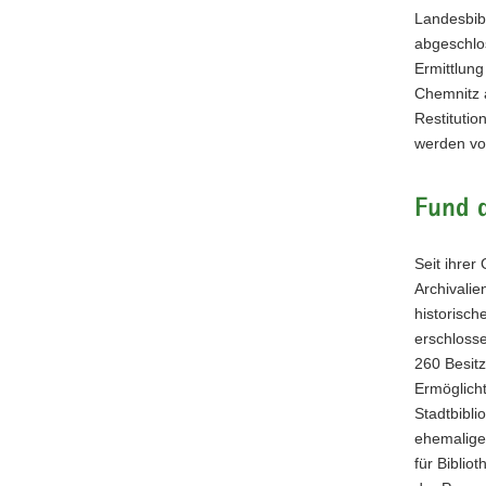
Landesbib
abgeschlos
Ermittlung
Chemnitz a
Restituti
werden von
Fund d
Seit ihrer
Archivalie
historisch
erschlosse
260 Besit
Ermöglich
Stadtbibli
ehemalige
für Biblio