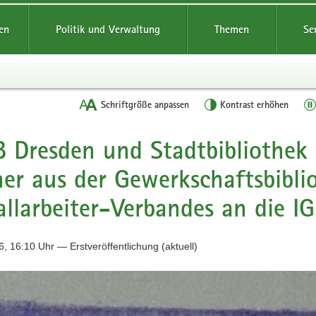
reifende
en
Politik und Verwaltung
Themen
Se
Schriftgröße anpassen
Kontrast erhöhen
 Dresden und Stadtbibliothek 
er aus der Gewerkschaftsbibli
llarbeiter-Verbandes an die I
, 16:10 Uhr — Erstveröffentlichung (aktuell)
n
ung