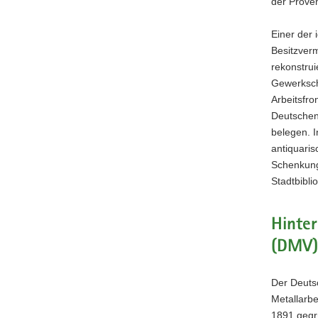
der Proven
Einer der 
Besitzver
rekonstrui
Gewerkscha
Arbeitsfro
Deutschen
belegen. 
antiquaris
Schenkung
Stadtbibli
Hinte
(DMV) 
Der Deuts
Metallarbe
1891 gegr