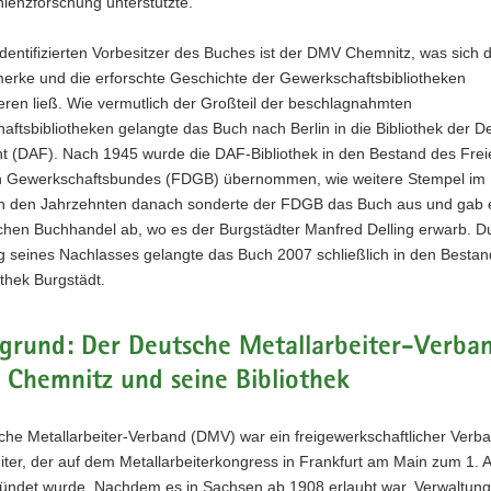
ienzforschung unterstützte.
identifizierten Vorbesitzer des Buches ist der DMV Chemnitz, was sich 
merke und die erforschte Geschichte der Gewerkschaftsbibliotheken
eren ließ. Wie vermutlich der Großteil der beschlagnahmten
ftsbibliotheken gelangte das Buch nach Berlin in die Bibliothek der 
nt (DAF). Nach 1945 wurde die DAF-Bibliothek in den Bestand des Frei
 Gewerkschaftsbundes (FDGB) übernommen, wie weitere Stempel im
In den Jahrzehnten danach sonderte der FDGB das Buch aus und gab 
chen Buchhandel ab, wo es der Burgstädter Manfred Delling erwarb. D
 seines Nachlasses gelangte das Buch 2007 schließlich in den Bestan
othek Burgstädt.
rgrund: Der Deutsche Metallarbeiter-Verba
Chemnitz und seine Bibliothek
che Metallarbeiter-Verband (DMV) war ein freigewerkschaftlicher Verb
iter, der auf dem Metallarbeiterkongress in Frankfurt am Main zum 1. 
ündet wurde. Nachdem es in Sachsen ab 1908 erlaubt war, Verwaltung