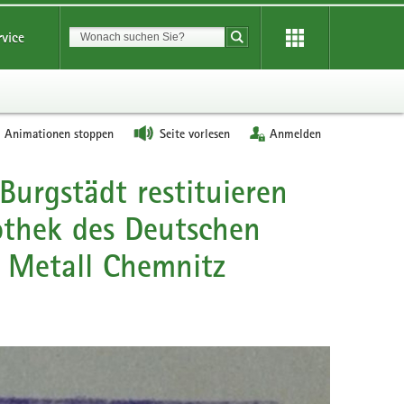
Suchbegriff
rvice
Suche starten
Animationen stoppen
Seite vorlesen
Anmelden
Burgstädt restituieren
othek des Deutschen
G Metall Chemnitz
Lydia
Oeser,
Eddi