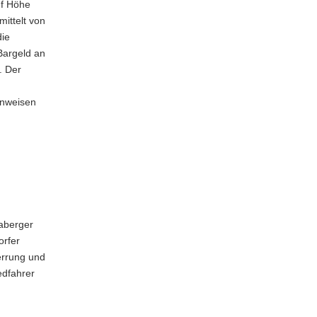
uf Höhe
mittelt von
die
Bargeld an
. Der
inweisen
naberger
orfer
errung und
edfahrer