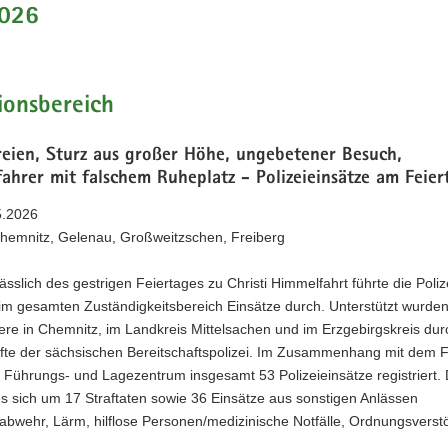
026
ionsbereich
reien, Sturz aus großer Höhe, ungebetener Besuch,
ahrer mit falschem Ruheplatz - Polizeieinsätze am Feier
5.2026
 Chemnitz, Gelenau, Großweitzschen, Freiberg
ässlich des gestrigen Feiertages zu Christi Himmelfahrt führte die Poliz
im gesamten Zuständigkeitsbereich Einsätze durch. Unterstützt wurden
iere in Chemnitz, im Landkreis Mittelsachen und im Erzgebirgskreis dur
äfte der sächsischen Bereitschaftspolizei. Im Zusammenhang mit dem F
 Führungs- und Lagezentrum insgesamt 53 Polizeieinsätze registriert.
s sich um 17 Straftaten sowie 36 Einsätze aus sonstigen Anlässen
abwehr, Lärm, hilflose Personen/medizinische Notfälle, Ordnungsverst