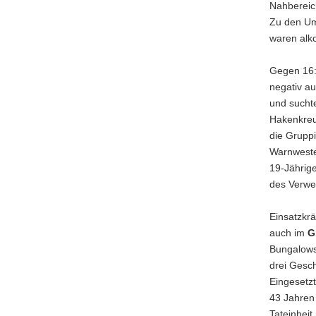
Nahbereic
Zu den Ums
waren alko
Gegen 16:
negativ a
und sucht
Hakenkreu
die Grupp
Warnweste
19-Jährige
des Verwe
Einsatzkr
auch im
G
Bungalows
drei Gesch
Eingesetz
43 Jahren
Tateinheit