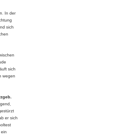
n. In der
chtung
und sich
ichen
wischen
ude
uft sich
en wegen
rzgeb.
egend,
gestürzt
b er sich
oltest
 ein