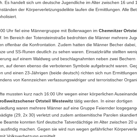
h. Es handelt sich um deutsche Jugendliche im Alter zwischen 16 und 
tänden der Körperverletzungsdelikte laufen die Ermittlungen. Alle Bete
holisiert.
00 Uhr fiel eine Männergruppe mit Bollerwagen im
Chemnitzer Ortste
uf. Im Bereich der Totensteinstraße bedrohten die Männer mehrere Jug
en offenbar die Konfrontation. Zudem hatten die Männer Becher dabei,
ze und SS-Runen deutlich zu sehen waren. Einsatzkräfte stellten weni
ierung auf einem Waldweg und beschlagnahmten neben zwei Bechern 
n, auf denen ebenso die verbotenen Symbole aufgebracht waren. Ge
n und einen 23-Jährigen (beide deutsch) richten sich nun Ermittlunge
ndens von Kennzeichen verfassungswidriger und terroristischer Organi
äfte mussten kurz nach 16:00 Uhr wegen einer körperlichen Auseinand
roßweitzschener Ortsteil Westewitz
tätig werden. In einer dortigen
iedlung waren mehrere Männer auf eine Gruppe Feiernder losgegange
ädigte (29, 2x 30) verletzt und zudem antisemitische Parolen skandiert
te Beamte konnten fünf deutsche Tatverdächtige im Alter zwischen 20 
 ausfindig machen. Gegen sie wird nun wegen gefährlicher Körperverle
 mit Volksverhetzung ermittelt.