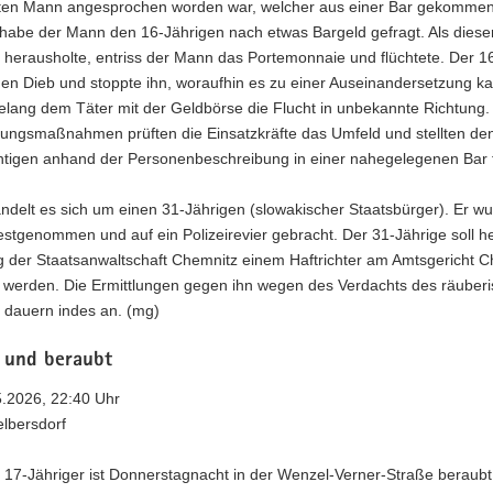
en Mann angesprochen worden war, welcher aus einer Bar gekommen 
 habe der Mann den 16-Jährigen nach etwas Bargeld gefragt. Als diese
 herausholte, entriss der Mann das Portemonnaie und flüchtete. Der 1
den Dieb und stoppte ihn, woraufhin es zu einer Auseinandersetzung k
gelang dem Täter mit der Geldbörse die Flucht in unbekannte Richtung
ungsmaßnahmen prüften die Einsatzkräfte das Umfeld und stellten de
htigen anhand der Personenbeschreibung in einer nahegelegenen Bar f
ndelt es sich um einen 31-Jährigen (slowakischer Staatsbürger). Er w
festgenommen und auf ein Polizeirevier gebracht. Der 31-Jährige soll h
 der Staatsanwaltschaft Chemnitz einem Haftrichter am Amtsgericht C
t werden. Die Ermittlungen gegen ihn wegen des Verdachts des räuber
 dauern indes an. (mg)
 und beraubt
5.2026, 22:40 Uhr
elbersdorf
n 17-Jähriger ist Donnerstagnacht in der Wenzel-Verner-Straße beraub