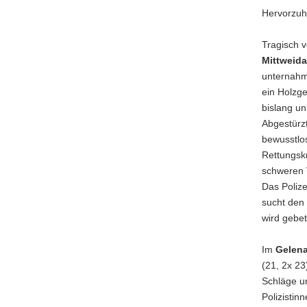
Hervorzuh
Tragisch v
Mittweida
unternahm
ein Holzge
bislang u
Abgestürzt
bewusstlo
Rettungskr
schweren 
Das Poliz
sucht den 
wird gebet
Im
Gelen
(21, 2x 23
Schläge un
Polizistin