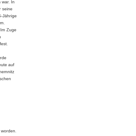
war. In
r seine
6-Jährige
am.
. Im Zuge
n
est.
urde
eute auf
hemnitz
ischen
t worden.