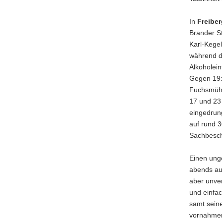
In
Freiber
Brander S
Karl-Kegel
während de
Alkoholein
Gegen 19:
Fuchsmühl
17 und 23
eingedrun
auf rund 
Sachbesch
Einen unge
abends au
aber unver
und einfa
samt sein
vornahmen