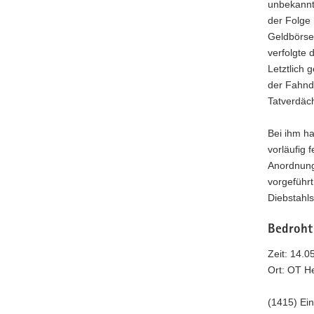
unbekannt
der Folge
Geldbörse
verfolgte 
Letztlich 
der Fahnd
Tatverdäc
Bei ihm ha
vorläufig 
Anordnung
vorgeführ
Diebstahls
Bedroht
Zeit: 14.0
Ort: OT H
(1415) Ei