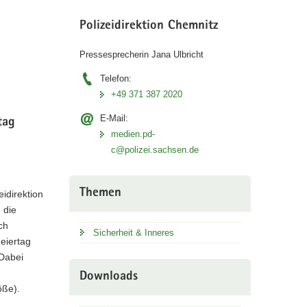
Polizeidirektion Chemnitz
Pressesprecherin Jana Ulbricht
Telefon:
+49 371 387 2020
E-Mail:
tag
medien.pd-
c@polizei.sachsen.de
Themen
eidirektion
 die
ch
Sicherheit & Inneres
eiertag
 Dabei
Downloads
öße).