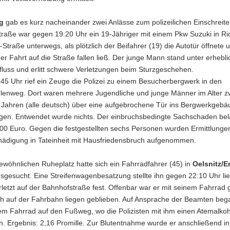
g
gab es kurz nacheinander zwei Anlässe zum polizeilichen Einschreite
traße war gegen 19:20 Uhr ein 19-Jähriger mit einem Pkw Suzuki in Ri
-Straße unterwegs, als plötzlich der Beifahrer (19) die Autotür öffnete 
r Fahrt auf die Straße fallen ließ. Der junge Mann stand unter erhebl
fluss und erlitt schwere Verletzungen beim Sturzgeschehen.
45 Uhr rief ein Zeuge die Polizei zu einem Besucherbergwerk in den
enweg. Dort waren mehrere Jugendliche und junge Männer im Alter z
 Jahren (alle deutsch) über eine aufgebrochene Tür ins Bergwerkgebä
gen. Entwendet wurde nichts. Der einbruchsbedingte Sachschaden belä
300 Euro. Gegen die festgestellten sechs Personen wurden Ermittlung
ädigung in Tateinheit mit Hausfriedensbruch aufgenommen.
wöhnlichen Ruheplatz hatte sich ein Fahrradfahrer (45) in
Oelsnitz/E
sgesucht. Eine Streifenwagenbesatzung stellte ihn gegen 22:10 Uhr li
letzt auf der Bahnhofstraße fest. Offenbar war er mit seinem Fahrrad 
ch auf der Fahrbahn liegen geblieben. Auf Ansprache der Beamten bega
em Fahrrad auf den Fußweg, wo die Polizisten mit ihm einen Atemalkoh
. Ergebnis: 2,16 Promille. Zur Blutentnahme wurde er anschließend in