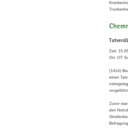
Krankenha
Trunkenhei
Chemn
Tatverd
Zeit: 15.0
Ort: OT S
(1414) Be
einen Tatv
nahegeleg
vorgeführ
Zuvor ware
den Notruf
Streifenbe
Befragung