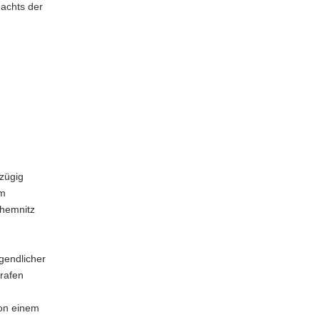
achts der
zügig
em
Chemnitz
gendlicher
trafen
von einem