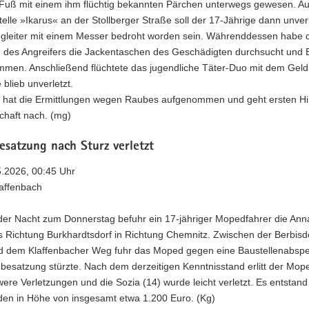
 Fuß mit einem ihm flüchtig bekannten Pärchen unterwegs gewesen. A
telle »Ikarus« an der Stollberger Straße soll der 17-Jährige dann unver
gleiter mit einem Messer bedroht worden sein. Währenddessen habe 
in des Angreifers die Jackentaschen des Geschädigten durchsucht und 
mmen. Anschließend flüchtete das jugendliche Täter-Duo mit dem Geld
 blieb unverletzt.
ei hat die Ermittlungen wegen Raubes aufgenommen und geht ersten H
chaft nach. (mg)
satzung nach Sturz verletzt
5.2026, 00:45 Uhr
laffenbach
 der Nacht zum Donnerstag befuhr ein 17-jähriger Mopedfahrer die An
s Richtung Burkhardtsdorf in Richtung Chemnitz. Zwischen der Berbisd
d dem Klaffenbacher Weg fuhr das Moped gegen eine Baustellenabsp
besatzung stürzte. Nach dem derzeitigen Kenntnisstand erlitt der Mop
ere Verletzungen und die Sozia (14) wurde leicht verletzt. Es entstand
en in Höhe von insgesamt etwa 1.200 Euro. (Kg)