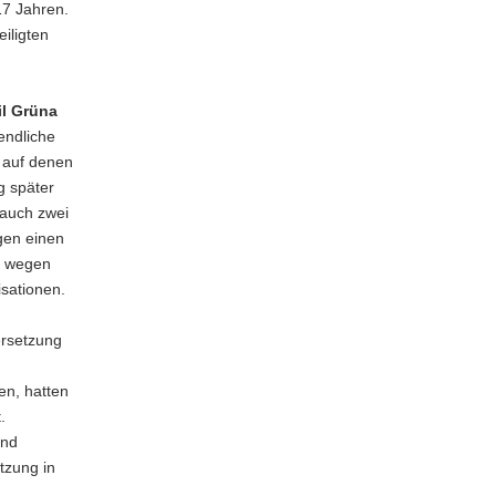
17 Jahren.
iligten
il Grüna
endliche
 auf denen
g später
auch zwei
gen einen
n wegen
sationen.
ersetzung
n, hatten
.
und
tzung in