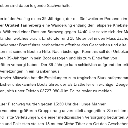
eben sind dabei folgende Sachverhalte:
erlief der Ausflug eines 39-Jährigen, der mit fünf weiteren Personen im
er Ortsteil Tanneberg
eine Wanderung entlang der Talsperre Kriebste
. Während einer Rast am Bornweg gegen 14:40 Uhr setzte sich der M
länder, welches brach. Er stürzte rund 15 Meter tief in den Fluss Zsch
nbekannter Bootsführer beobachtete offenbar das Geschehen und eilte
en mit seinem Boot zu Hilfe. Nach bisheriger Kenntnis soll der Unbek
sen 39-Jährigen in sein Boot gezogen und bis zum Eintreffen von
äften versorgt haben. Der 39-Jährige kam schließlich aufgrund der erl
Verletzungen in ein Krankenhaus.
eirevier Mittweida hat die Ermittlungen zum tragischen Sturz aufgeno
bisher unbekannten Bootsführer, der als Ersthelfer ein wichtiger Zeuge 
en, sich unter Telefon 03727 980-0 im Polizeirevier zu melden.
auer
Fischweg wurden gegen 15:30 Uhr drei junge Männer
) von einer größeren Gruppierung unvermittelt angegriffen. Sie erlitten
d Tritte Verletzungen, die einer medizinischen Versorgung bedurften. 
nen und Polizisten stellten 13 mutmaßliche Täter am Ort des Geschehe