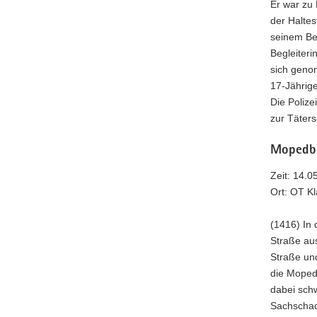
Er war zu
der Haltes
seinem Be
Begleiter
sich geno
17-Jährige
Die Poliz
zur Täters
Mopedbe
Zeit: 14.0
Ort: OT K
(1416) In
Straße au
Straße un
die Moped
dabei schw
Sachschad