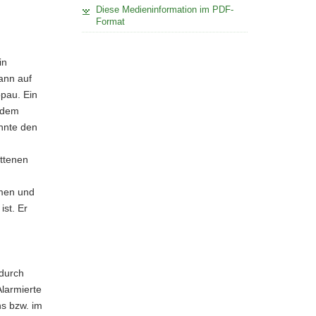
Diese Medieninformation im PDF-
Format
in
ann auf
opau. Ein
 dem
annte den
ittenen
mmen und
ist. Er
 durch
Alarmierte
ns bzw. im