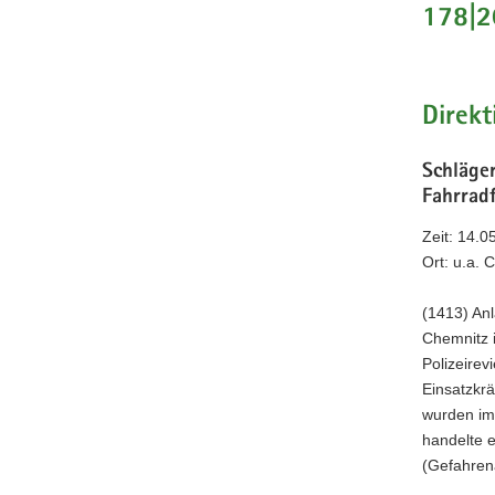
178|2
a
v
i
g
Direkt
a
t
Schläge
i
Fahrradf
o
n
Zeit: 14.0
Ort: u.a.
(1413) Anl
Chemnitz 
Polizeirev
Einsatzkr
wurden im
handelte e
(Gefahren