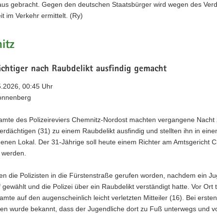
us gebracht. Gegen den deutschen Staatsbürger wird wegen des Verd
t im Verkehr ermittelt. (Ry)
itz
ächtiger nach Raubdelikt ausfindig gemacht
5.2026, 00:45 Uhr
onnenberg
amte des Polizeireviers Chemnitz-Nordost machten vergangene Nacht 
erdächtigen (31) zu einem Raubdelikt ausfindig und stellten ihn in ein
enen Lokal. Der 31-Jährige soll heute einem Richter am Amtsgericht 
t werden.
n die Polizisten in die Fürstenstraße gerufen worden, nachdem ein Ju
 gewählt und die Polizei über ein Raubdelikt verständigt hatte. Vor Ort 
amte auf den augenscheinlich leicht verletzten Mitteiler (16). Bei ersten
en wurde bekannt, dass der Jugendliche dort zu Fuß unterwegs und 