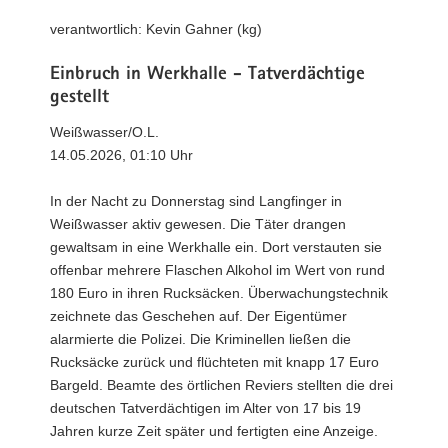
a
verantwortlich: Kevin Gahner (kg)
v
i
Einbruch in Werkhalle - Tatverdächtige
g
gestellt
a
Weißwasser/O.L.
t
14.05.2026, 01:10 Uhr
i
o
In der Nacht zu Donnerstag sind Langfinger in
n
Weißwasser aktiv gewesen. Die Täter drangen
gewaltsam in eine Werkhalle ein. Dort verstauten sie
offenbar mehrere Flaschen Alkohol im Wert von rund
180 Euro in ihren Rucksäcken. Überwachungstechnik
zeichnete das Geschehen auf. Der Eigentümer
alarmierte die Polizei. Die Kriminellen ließen die
Rucksäcke zurück und flüchteten mit knapp 17 Euro
Bargeld. Beamte des örtlichen Reviers stellten die drei
deutschen Tatverdächtigen im Alter von 17 bis 19
Jahren kurze Zeit später und fertigten eine Anzeige.