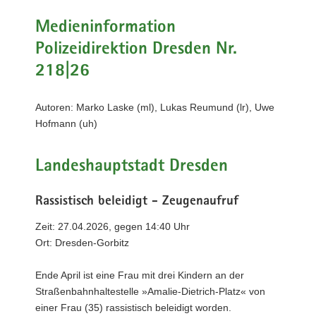
a
Medieninformation
v
Polizeidirektion Dresden Nr.
i
g
218|26
a
t
Autoren: Marko Laske (ml), Lukas Reumund (lr), Uwe
i
Hofmann (uh)
o
n
Landeshauptstadt Dresden
Rassistisch beleidigt - Zeugenaufruf
Zeit: 27.04.2026, gegen 14:40 Uhr
Ort: Dresden-Gorbitz
Ende April ist eine Frau mit drei Kindern an der
Straßenbahnhaltestelle »Amalie-Dietrich-Platz« von
einer Frau (35) rassistisch beleidigt worden.