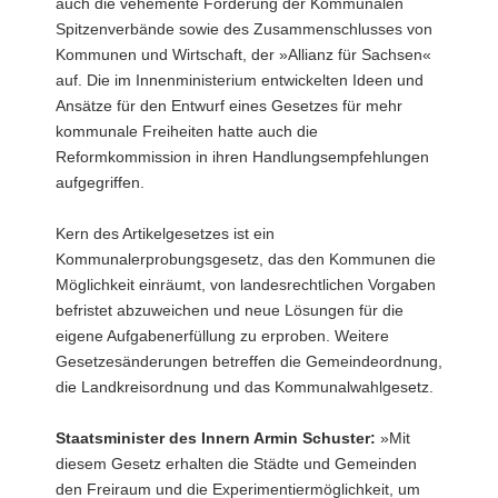
auch die vehemente Forderung der Kommunalen
a
Spitzenverbände sowie des Zusammenschlusses von
v
Kommunen und Wirtschaft, der »Allianz für Sachsen«
i
auf. Die im Innenministerium entwickelten Ideen und
g
Ansätze für den Entwurf eines Gesetzes für mehr
a
kommunale Freiheiten hatte auch die
t
Reformkommission in ihren Handlungsempfehlungen
i
aufgegriffen.
o
n
Kern des Artikelgesetzes ist ein
Kommunalerprobungsgesetz, das den Kommunen die
Möglichkeit einräumt, von landesrechtlichen Vorgaben
befristet abzuweichen und neue Lösungen für die
eigene Aufgabenerfüllung zu erproben. Weitere
Gesetzesänderungen betreffen die Gemeindeordnung,
die Landkreisordnung und das Kommunalwahlgesetz.
Staatsminister des Innern Armin Schuster:
»Mit
diesem Gesetz erhalten die Städte und Gemeinden
den Freiraum und die Experimentiermöglichkeit, um