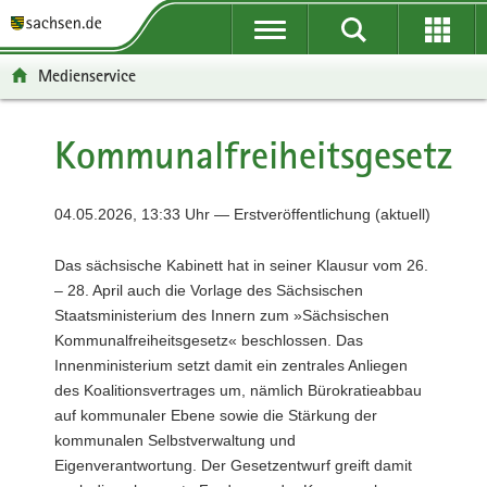
P
P
H
F
o
o
a
o
r
r
u
o
Medienservice
t
t
p
t
a
a
t
e
l
l
i
r
Kommunalfreiheitsgesetz
ü
n
n
-
b
a
h
B
e
v
a
e
04.05.2026, 13:33 Uhr — Erstveröffentlichung (aktuell)
r
i
l
r
g
g
t
e
Das sächsische Kabinett hat in seiner Klausur vom 26.
r
a
i
– 28. April auch die Vorlage des Sächsischen
e
t
c
Staatsministerium des Innern zum »Sächsischen
i
i
h
Kommunalfreiheitsgesetz« beschlossen. Das
f
o
Innenministerium setzt damit ein zentrales Anliegen
e
n
des Koalitionsvertrages um, nämlich Bürokratieabbau
n
auf kommunaler Ebene sowie die Stärkung der
d
kommunalen Selbstverwaltung und
e
Eigenverantwortung. Der Gesetzentwurf greift damit
N