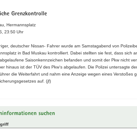
iche Grenzkontrolle
u, Hermannsplatz
6, 23:50 Uhr
hriger, deutscher Nissan- Fahrer wurde am Samstagabend von Polizei
splatz in Bad Muskau kontrolliert. Dabei stellten sie fest, dass sich 
abgelaufene Saisonkennzeichen befanden und somit der Pkw nicht ver
er hinaus ist der TÜV des Pkw‘s abgelaufen. Die Polizei untersagte d
ührer die Weiterfahrt und nahm eine Anzeige wegen eines Verstoßes 
sicherungsgesetzes auf. (jf)
ninformationen suchen
riff