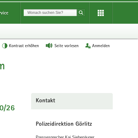
Suchbegriff
rvice
Suche starten
Kontrast erhöhen
Seite vorlesen
Anmelden
m
Kontakt
80/26
Polizeidirektion Görlitz
Pressesprecher Kai Siebenäuger