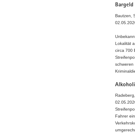
Bargeld
Bautzen, 
02.05.202
Unbekannt
Lokalität
circa 700
Streifenp
schweren F
Kriminaldi
Alkohol
Radeberg,
02.05.202
Streifenp
Fahrer ein
Verkehrsko
umgerechne