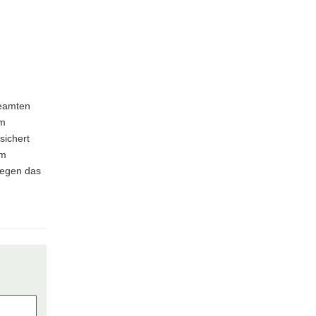
beamten
am
sichert
em
gegen das