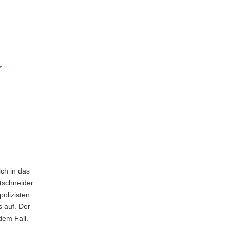
r
ch in das
tschneider
polizisten
 auf. Der
dem Fall.