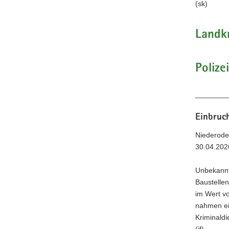
(sk)
Landkr
Polize
________
Einbruc
Niederode
30.04.202
Unbekannt
Baustellen
im Wert vo
nahmen ei
Kriminaldi