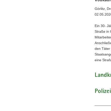
Vodkadi
a
Görlitz, D
v
02.05.202
i
g
Ein 30- J
a
Straße in 
t
Mitarbeit
i
Anschließe
o
den Täter
n
Staatsange
eine Straf
Landk
Poliz
________