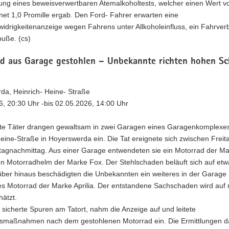
ung eines beweisverwertbaren Atemalkoholtests, welcher einen Wert v
et 1,0 Promille ergab. Den Ford- Fahrer erwarten eine
idrigkeitenanzeige wegen Fahrens unter Allkoholeinfluss, ein Fahrver
buße. (cs)
d aus Garage gestohlen – Unbekannte richten hohen S
da, Heinrich- Heine- Straße
6, 20:30 Uhr -bis 02.05.2026, 14:00 Uhr
e Täter drangen gewaltsam in zwei Garagen eines Garagenkomplexes
eine-Straße in Hoyerswerda ein. Die Tat ereignete sich zwischen Frei
agnachmittag. Aus einer Garage entwendeten sie ein Motorrad der M
en Motorradhelm der Marke Fox. Der Stehlschaden beläuft sich auf etw
über hinaus beschädigten die Unbekannten ein weiteres in der Garage
es Motorrad der Marke Aprilia. Der entstandene Sachschaden wird auf
ätzt.
i sicherte Spuren am Tatort, nahm die Anzeige auf und leitete
maßnahmen nach dem gestohlenen Motorrad ein. Die Ermittlungen d