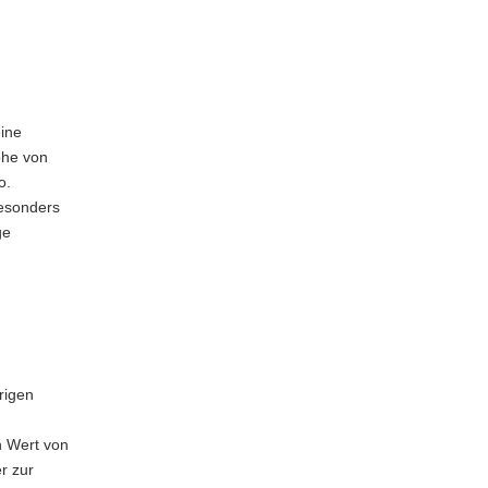
ine
öhe von
o.
besonders
ge
rigen
n Wert von
r zur