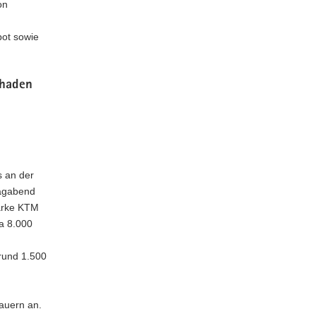
on
bot sowie
chaden
 an der
tagabend
arke KTM
a 8.000
 rund 1.500
auern an.