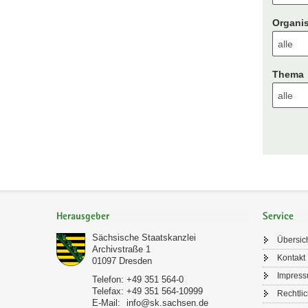
Organis
Thema
Footer-
Bereich
Herausgeber
Service
Sächsische Staatskanzlei
Übersic
Archivstraße 1
Kontakt
01097
Dresden
Impres
Telefon:
+49 351 564-0
Telefax:
+49 351 564-10999
Rechtli
E-Mail:
info@sk.sachsen.de