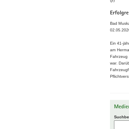
(jf)
Erfolgre
Bad Muska
02.05.202
Ein 41-jä
am Hermann
Fahrzeug 
war. Darüb
Fahrzeugf
Pflichtver
Medie
Suchbeg