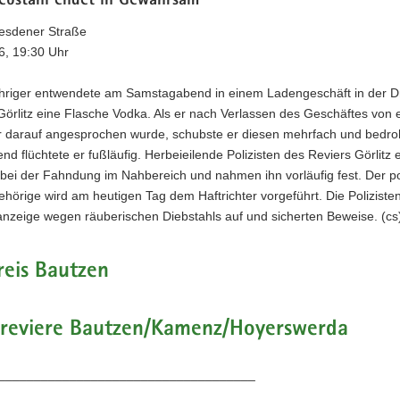
ebstahl endet in Gewahrsam
resdener Straße
6, 19:30 Uhr
ähriger entwendete am Samstagabend in einem Ladengeschäft in der 
Görlitz eine Flasche Vodka. Als er nach Verlassen des Geschäftes von
er darauf angesprochen wurde, schubste er diesen mehrfach und bedroh
nd flüchtete er fußläufig. Herbeieilende Polizisten des Reviers Görlitz e
 bei der Fahndung im Nahbereich und nahmen ihn vorläufig fest. Der p
hörige wird am heutigen Tag dem Haftrichter vorgeführt. Die Polizist
anzeige wegen räuberischen Diebstahls auf und sicherten Beweise. (cs
reis Bautzen
eireviere Bautzen/Kamenz/Hoyerswerda
____________________________________