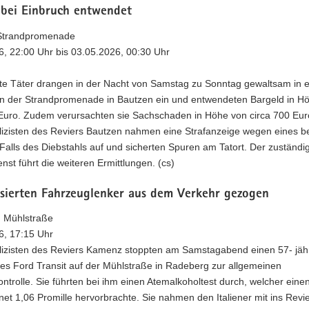
 bei Einbruch entwendet
Strandpromenade
6, 22:00 Uhr bis 03.05.2026, 00:30 Uhr
e Täter drangen in der Nacht von Samstag zu Sonntag gewaltsam in e
 an der Strandpromenade in Bautzen ein und entwendeten Bargeld in H
 Euro. Zudem verursachten sie Sachschaden in Höhe von circa 700 Eur
olizisten des Reviers Bautzen nahmen eine Strafanzeige wegen eines 
alls des Diebstahls auf und sicherten Spuren am Tatort. Der zuständi
enst führt die weiteren Ermittlungen. (cs)
isierten Fahrzeuglenker aus dem Verkehr gezogen
 Mühlstraße
6, 17:15 Uhr
olizisten des Reviers Kamenz stoppten am Samstagabend einen 57- jäh
es Ford Transit auf der Mühlstraße in Radeberg zur allgemeinen
ntrolle. Sie führten bei ihm einen Atemalkoholtest durch, welcher eine
t 1,06 Promille hervorbrachte. Sie nahmen den Italiener mit ins Revie