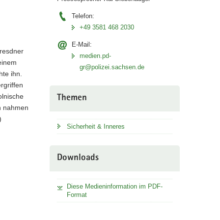
Telefon:
+49 3581 468 2030
E-Mail:
Dresdner
medien.pd-
 einem
gr@polizei.sachsen.de
te ihn.
rgriffen
olnische
Themen
en nahmen
)
Sicherheit & Inneres
Downloads
Diese Medieninformation im PDF-
Format