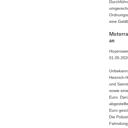
Durchführ
umgerechn
Ordnungsw
eine Geld
Motorra
an
Hoyerswer
01.05.202
Unbekannt
Heinrich-H
und Samst
sowie ein
Euro. Dar
abgestellt
Euro gesch
Die Polize
Fahndungs