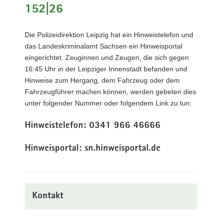
152|26
a
v
i
Die Polizeidirektion Leipzig hat ein Hinweistelefon und
g
das Landeskriminalamt Sachsen ein Hinweisportal
a
eingerichtet. Zeuginnen und Zeugen, die sich gegen
t
16:45 Uhr in der Leipziger Innenstadt befanden und
i
Hinweise zum Hergang, dem Fahrzeug oder dem
o
Fahrzeugführer machen können, werden gebeten dies
n
unter folgender Nummer oder folgendem Link zu tun:
Hinweistelefon: 0341 966 46666
Hinweisportal: sn.hinweisportal.de
Kontakt