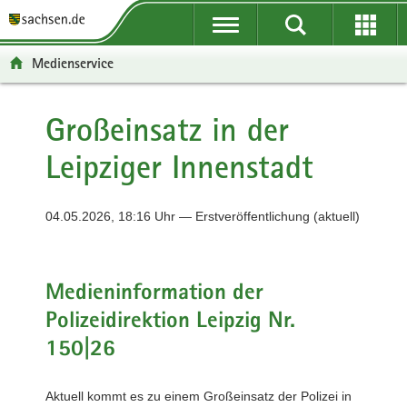
P
P
H
F
o
o
a
o
r
r
u
o
Medienservice
t
t
p
t
a
a
t
e
l
l
i
r
Großeinsatz in der
ü
n
n
-
Leipziger Innenstadt
b
a
h
B
e
v
a
e
r
i
l
r
04.05.2026, 18:16 Uhr — Erstveröffentlichung (aktuell)
g
g
t
e
r
a
i
e
t
c
i
i
h
Medieninformation der
f
o
Polizeidirektion Leipzig Nr.
e
n
n
150|26
d
e
Aktuell kommt es zu einem Großeinsatz der Polizei in
N