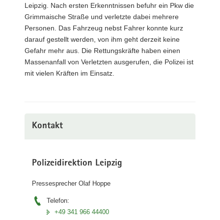
Leipzig. Nach ersten Erkenntnissen befuhr ein Pkw die
a
Grimmaische Straße und verletzte dabei mehrere
v
Personen. Das Fahrzeug nebst Fahrer konnte kurz
i
darauf gestellt werden, von ihm geht derzeit keine
g
Gefahr mehr aus. Die Rettungskräfte haben einen
a
Massenanfall von Verletzten ausgerufen, die Polizei ist
t
mit vielen Kräften im Einsatz.
i
o
n
Kontakt
Polizeidirektion Leipzig
Pressesprecher Olaf Hoppe
Telefon:
+49 341 966 44400