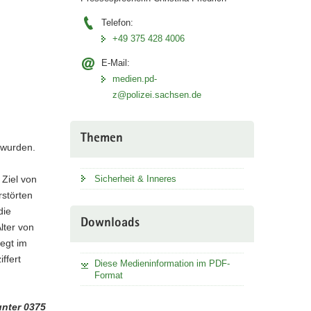
Telefon:
+49 375 428 4006
E-Mail:
medien.pd-
z@polizei.sachsen.de
Themen
 wurden.
Sicherheit & Inneres
 Ziel von
störten
die
Downloads
lter von
egt im
ffert
Diese Medieninformation im PDF-
Format
unter 0375