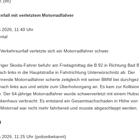
.
(lm)
nfall mit verletztem Motorradfahrer
5.2026, 11:40 Uhr
ntal
Verkehrsunfall verletzte sich ein Motorradfahrer schwer.
hriger Skoda-Fahrer befuhr am Freitagmittag die B 92 in Richtung Bad
ch links in die Hauptstraße in Fahrtrichtung Unterwürschnitz ab. Der
ahrende Motorradfahrer scherte zeitgleich mit seiner BMW bei durchge
e nach links aus und setzte zum Überholvorgang an. Es kam zur Kollisio
. Der 64-jährige Motorradfahrer wurde schwerverletzt mit einem Hubs
ankenhaus verbracht. Es entstand ein Gesamtsachschaden in Höhe von
 Motorrad war nicht mehr fahrbereit und musste abgeschleppt werden. 
d
5.2026, 11:25 Uhr (polizeibekannt)