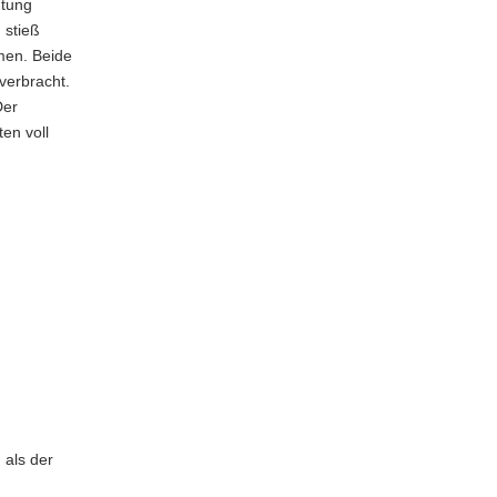
htung
 stieß
men. Beide
verbracht.
Der
en voll
 als der