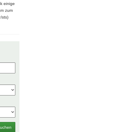
k einige
kam zum
/sts)
uchen