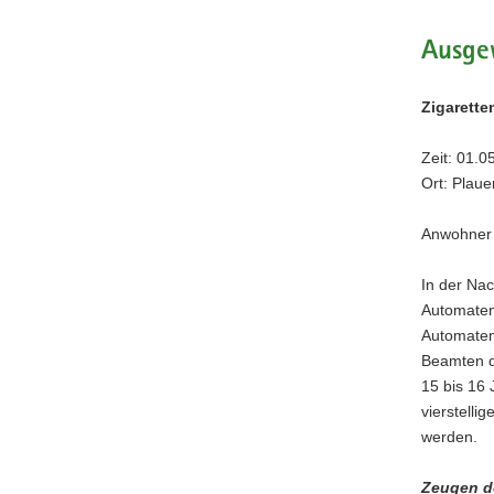
a
Ausge
v
i
g
Zigarett
a
t
Zeit: 01.0
i
Ort: Plaue
o
n
Anwohner a
In der Nac
Automaten
Automaten 
Beamten dr
15 bis 16 
vierstelli
werden.
Zeugen de