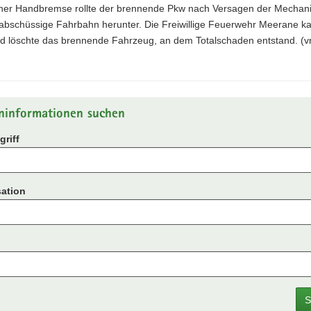
er Handbremse rollte der brennende Pkw nach Versagen der Mechani
 abschüssige Fahrbahn herunter. Die Freiwillige Feuerwehr Meerane 
nd löschte das brennende Fahrzeug, an dem Totalschaden entstand. (vr
ninformationen suchen
riff
ation
S