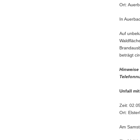
Ort: Auer
In Auerba
Auf unbek
Waldfläch
Brandausb
beträgt ci
Hinweise 
Telefonn
Unfall mi
Zeit: 02.0
Ort: Elste
Am Samsta