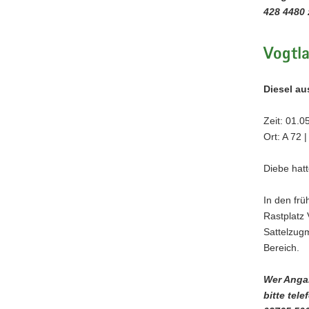
428 4480 
Vogtla
Diesel a
Zeit: 01.0
Ort: A 72 
Diebe hatt
In den fr
Rastplatz 
Sattelzugm
Bereich.
Wer Angab
bitte tel