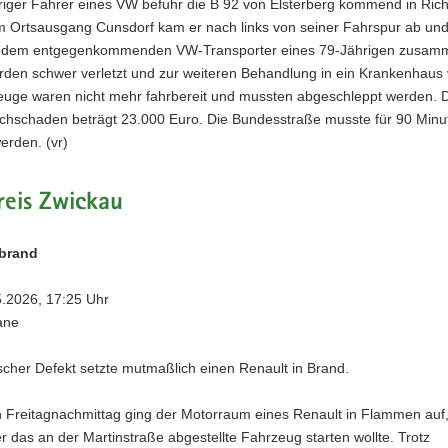
hriger Fahrer eines VW befuhr die B 92 von Elsterberg kommend in Ric
m Ortsausgang Cunsdorf kam er nach links von seiner Fahrspur ab und
it dem entgegenkommenden VW-Transporter eines 79-Jährigen zusam
rden schwer verletzt und zur weiteren Behandlung in ein Krankenhaus 
euge waren nicht mehr fahrbereit und mussten abgeschleppt werden. 
hschaden beträgt 23.000 Euro. Die Bundesstraße musste für 90 Minut
erden. (vr)
reis Zwickau
brand
5.2026, 17:25 Uhr
ane
scher Defekt setzte mutmaßlich einen Renault in Brand.
 Freitagnachmittag ging der Motorraum eines Renault in Flammen auf,
 das an der Martinstraße abgestellte Fahrzeug starten wollte. Trotz