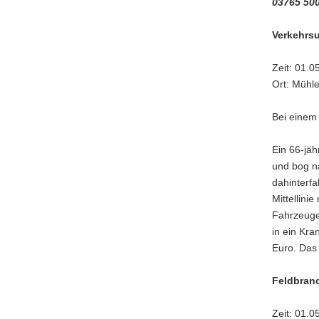
03765 500
Verkehrsu
Zeit: 01.0
Ort: Mühle
Bei einem 
Ein 66-jä
und bog na
dahinterf
Mittellini
Fahrzeuge
in ein Kr
Euro. Das
Feldbran
Zeit: 01.0