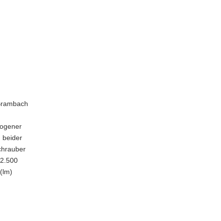
 Brambach
zogener
n beider
chrauber
 2.500
(lm)