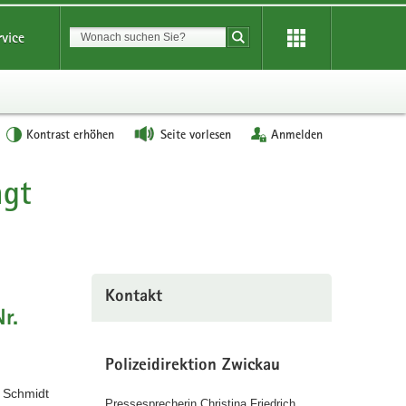
Suchbegriff
rvice
Suche starten
Kontrast erhöhen
Seite vorlesen
Anmelden
ngt
Kontakt
r.
Polizeidirektion Zwickau
n Schmidt
Pressesprecherin Christina Friedrich