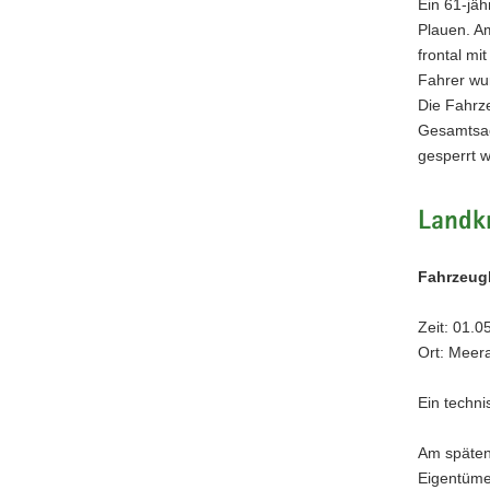
Ein 61-jä
Plauen. A
frontal m
Fahrer wu
Die Fahrz
Gesamtsac
gesperrt w
Landk
Fahrzeug
Zeit: 01.0
Ort: Meer
Ein techni
Am späten
Eigentümer