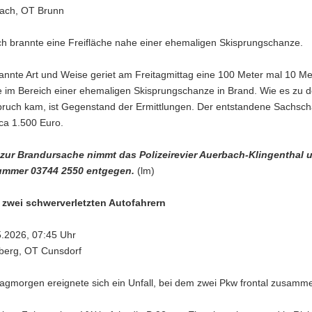
bach, OT Brunn
ch brannte eine Freifläche nahe einer ehemaligen Skisprungschanze.
annte Art und Weise geriet am Freitagmittag eine 100 Meter mal 10 Me
e im Bereich einer ehemaligen Skisprungschanze in Brand. Wie es zu 
ruch kam, ist Gegenstand der Ermittlungen. Der entstandene Sachsc
rca 1.500 Euro.
zur Brandursache nimmt das Polizeirevier Auerbach-Klingenthal u
ummer 03744 2550 entgegen.
(lm)
t zwei schwerverletzten Autofahrern
5.2026, 07:45 Uhr
rberg, OT Cunsdorf
gmorgen ereignete sich ein Unfall, bei dem zwei Pkw frontal zusamm