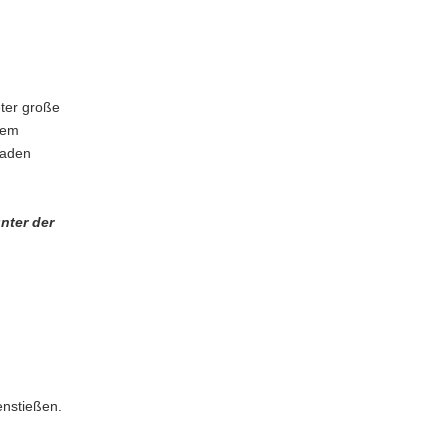
ter große
dem
haden
nter der
enstießen.