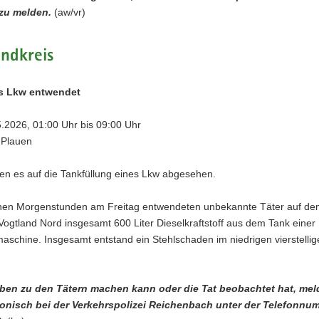
zu melden.
(aw/vr)
ndkreis
us Lkw entwendet
5.2026, 01:00 Uhr bis 09:00 Uhr
| Plauen
en es auf die Tankfüllung eines Lkw abgesehen.
ühen Morgenstunden am Freitag entwendeten unbekannte Täter auf d
Vogtland Nord insgesamt 600 Liter Dieselkraftstoff aus dem Tank einer
aschine. Insgesamt entstand ein Stehlschaden im niedrigen vierstellig
en zu den Tätern machen kann oder die Tat beobachtet hat, mel
efonisch bei der Verkehrspolizei Reichenbach unter der Telefonnu