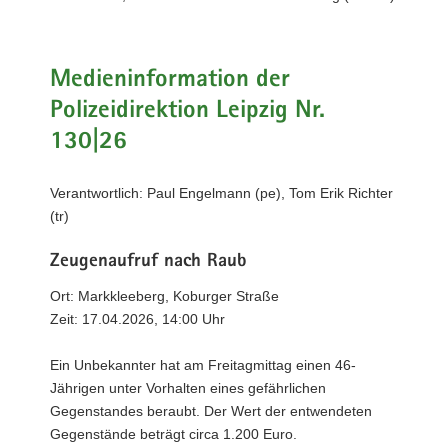
a
v
i
Medieninformation der
g
Polizeidirektion Leipzig Nr.
a
t
130|26
i
o
Verantwortlich: Paul Engelmann (pe), Tom Erik Richter
n
(tr)
Zeugenaufruf nach Raub
Ort: Markkleeberg, Koburger Straße
Zeit: 17.04.2026, 14:00 Uhr
Ein Unbekannter hat am Freitagmittag einen 46-
Jährigen unter Vorhalten eines gefährlichen
Gegenstandes beraubt. Der Wert der entwendeten
Gegenstände beträgt circa 1.200 Euro.