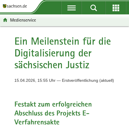
P
P
H
F
o
o
a
o
r
r
u
o
Medienservice
t
t
p
t
a
a
t
e
l
l
i
r
Ein Meilenstein für die
ü
n
n
-
Digitalisierung der
b
a
h
B
e
v
a
e
sächsischen Justiz
r
i
l
r
g
g
t
e
r
a
i
15.04.2026, 15:55 Uhr — Erstveröffentlichung (aktuell)
e
t
c
i
i
h
f
o
e
n
Festakt zum erfolgreichen
n
Abschluss des Projekts E-
d
Verfahrensakte
e
N