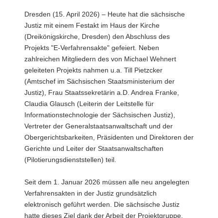
a
Dresden (15. April 2026) – Heute hat die sächsische
v
Justiz mit einem Festakt im Haus der Kirche
i
(Dreikönigskirche, Dresden) den Abschluss des
g
Projekts "E-Verfahrensakte" gefeiert. Neben
a
zahlreichen Mitgliedern des von Michael Wehnert
t
geleiteten Projekts nahmen u.a. Till Pietzcker
i
(Amtschef im Sächsischen Staatsministerium der
o
Justiz), Frau Staatssekretärin a.D. Andrea Franke,
n
Claudia Glausch (Leiterin der Leitstelle für
Informationstechnologie der Sächsischen Justiz),
Vertreter der Generalstaatsanwaltschaft und der
Obergerichtsbarkeiten, Präsidenten und Direktoren der
Gerichte und Leiter der Staatsanwaltschaften
(Pilotierungsdienststellen) teil.
Seit dem 1. Januar 2026 müssen alle neu angelegten
Verfahrensakten in der Justiz grundsätzlich
elektronisch geführt werden. Die sächsische Justiz
hatte dieses Ziel dank der Arbeit der Projektgruppe,