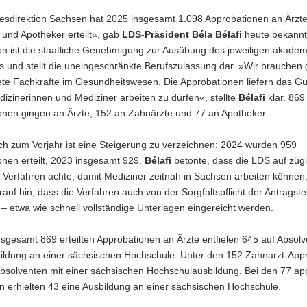
esdirektion Sachsen hat 2025 insgesamt 1.098 Approbationen an Ärzte
und Apotheker erteilt«, gab
LDS-Präsident Béla Bélafi
heute bekannt
on ist die staatliche Genehmigung zur Ausübung des jeweiligen akade
s und stellt die uneingeschränkte Berufszulassung dar. »Wir brauchen 
ete Fachkräfte im Gesundheitswesen. Die Approbationen liefern das Gü
izinerinnen und Mediziner arbeiten zu dürfen«, stellte
Bélafi
klar. 869
onen gingen an Ärzte, 152 an Zahnärzte und 77 an Apotheker.
ch zum Vorjahr ist eine Steigerung zu verzeichnen: 2024 wurden 959
nen erteilt, 2023 insgesamt 929.
Bélafi
betonte, dass die LDS auf züg
 Verfahren achte, damit Mediziner zeitnah in Sachsen arbeiten können
rauf hin, dass die Verfahren auch von der Sorgfaltspflicht der Antragstel
 etwa wie schnell vollständige Unterlagen eingereicht werden.
sgesamt 869 erteilten Approbationen an Ärzte entfielen 645 auf Absolv
bildung an einer sächsischen Hochschule. Unter den 152 Zahnarzt-App
Absolventen mit einer sächsischen Hochschulausbildung. Bei den 77 ap
n erhielten 43 eine Ausbildung an einer sächsischen Hochschule.