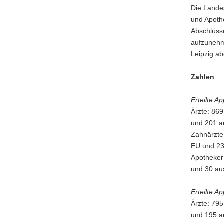
Die Landes
und Apothe
Abschlüsse
aufzunehm
Leipzig a
Zahlen
Erteilte A
Ärzte: 86
und 201 au
Zahnärzte
EU und 23 
Apotheker
und 30 aus
Erteilte A
Ärzte: 79
und 195 au