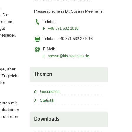
,
Pressesprecherin Dr. Susann Meerheim
. Die
mischen
Telefon:
gut
+49 371 532 1010
tesiegel,
Telefax:
+49 371 532 271016
E-Mail:
presse@lds.sachsen.de
ige, aber
Themen
. Zugleich
ler
Gesundheit
Statistik
enten mit
robationen
probierten
Downloads