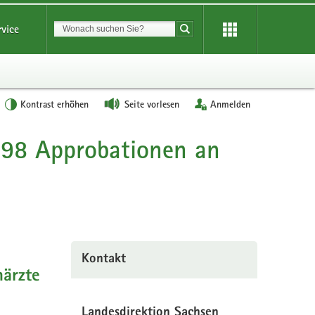
Suchbegriff
rvice
Suche starten
Kontrast erhöhen
Seite vorlesen
Anmelden
.098 Approbationen an
Kontakt
närzte
Landesdirektion Sachsen