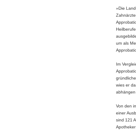
a
»Die Land
v
Zahnärzte 
i
Approbati
g
Heilberufe
a
ausgebild
t
um als Med
i
Approbati
o
n
Im Verglei
Approbatio
gründliche
wies er da
abhängen –
Von den in
einer Aus
sind 121 
Apotheker