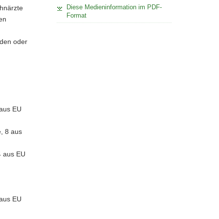
Diese Medieninformation im PDF-
ahnärzte
Format
hen
sden oder
 aus EU
, 8 aus
4 aus EU
 aus EU