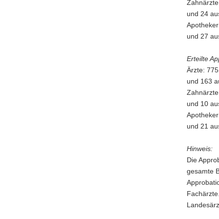
Zahnärzte
und 24 aus
Apotheker
und 27 aus
Erteilte A
Ärzte: 77
und 163 au
Zahnärzte
und 10 aus
Apotheker
und 21 aus
Hinweis:
Die Approb
gesamte Bu
Approbatio
Fachärzte.
Landesär