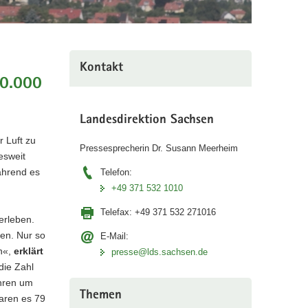
Kontakt
00.000
Landesdirektion Sachsen
r Luft zu
Pressesprecherin Dr. Susann Meerheim
esweit
ährend es
Telefon:
+49 371 532 1010
Telefax:
+49 371 532 271016
erleben.
ten. Nur so
E-Mail:
en«,
erklärt
presse@lds.sachsen.de
die Zahl
hren um
Themen
waren es 79