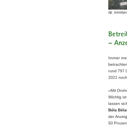
dji_mini4pro
dji_mini4p
im
Flug
(©
Betre
airclip.de)
– Anz
Immer mehr
betrachte
rund 797.
2021 noch
»Mit Droh
Wichtig is
lassen sic
Béla Béla
der Anzei
50 Prozent