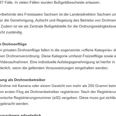
7 Fälle. In vielen Fällen wurden Bußgeldbescheide erlassen.
hrtbehörde des Freistaates Sachsen ist die Landesdirektion Sachsen un
ür die Genehmigung, Aufsicht und Regelung des Betriebs von Drohnen
 Zudem ist sie als Zentrale Bußgeldstelle für die Ordnungswidrigkeitsv
echt zuständig.
ür Drohnenflüge
n privaten Drohnenflüge fallen in die sogenannte »offene Kategorie« d
hen Drohnenverordnung. Diese Kategorie umfasst Freizeitflüge sowie 
Videoaufnahmen. Eine individuelle Aufstiegsgenehmigung ist hierfür in
rderlich, wenn die geltenden Voraussetzungen eingehalten werden.
rung als Drohnenbetreiber
Drohne mit Kamera oder einem Gewicht von mehr als 250 Gramm betre
em ersten Flug als Drohnenbetreiber registrieren. Nach der Registrieru
tronische Registrierungsnummer (eID) vergeben. Diese muss gut sichtb
gebracht werden.
znachweis erforderlich