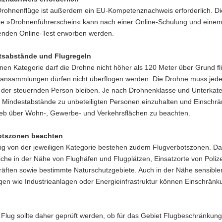
 Drohnenflüge ist außerdem ein EU-Kompetenznachweis erforderlich. Di
e »Drohnenführerschein« kann nach einer Online-Schulung und eine
enden Online-Test erworben werden.
itsabstände und Flugregeln
enen Kategorie darf die Drohne nicht höher als 120 Meter über Grund fl
nsammlungen dürfen nicht überflogen werden. Die Drohne muss jeder
e der steuernden Person bleiben. Je nach Drohnenklasse und Unterkate
Mindestabstände zu unbeteiligten Personen einzuhalten und Einschr
ieb über Wohn-, Gewerbe- und Verkehrsflächen zu beachten.
otszonen beachten
g von der jeweiligen Kategorie bestehen zudem Flugverbotszonen. Da
che in der Nähe von Flughäfen und Flugplätzen, Einsatzorte von Polize
räften sowie bestimmte Naturschutzgebiete. Auch in der Nähe sensible
ngen wie Industrieanlagen oder Energieinfrastruktur können Einschrän
Flug sollte daher geprüft werden, ob für das Gebiet Flugbeschränkung