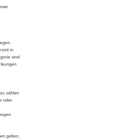
eser
m
iegen.
zeit in
gorie sind
änkungen
zu zählen
i oder
r
kungen
en gelten,