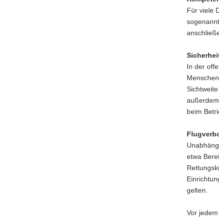
Für viele
sogenannt
anschließ
Sicherhe
In der off
Menschena
Sichtweit
außerdem 
beim Betr
Flugverb
Unabhängi
etwa Berei
Rettungsk
Einrichtu
gelten.
Vor jedem 