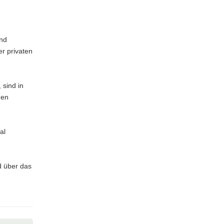
und
r privaten
 sind in
den
al
d über das