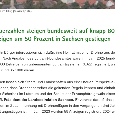
 im Flug (© airclip.de)
ro
iberzahlen steigen bundesweit auf knapp 8
eigen um 50 Prozent in Sachsen gestiegen
 Bürger interessieren sich dafür, ihre Heimat mit einer Drohne aus de
n. Nach Angaben des Luftfahrt-Bundesamtes waren im Jahr 2025 bund
000 Betreiber von unbemannten Luftfahrtsystemen (UAS) registriert, w
 rund 357.000 waren.
nen lassen sich Städte und Landschaften aus einer neuen Perspektive 
t aber, dass Drohnenbetreiber die geltenden Regeln kennen und einhal
h Sicherheit im Luftraum und der Schutz der Privatsphäre gewährleist
fi, Präsident der Landesdirektion Sachsen.
Er verwies darauf, dass 
gen im Zusammenhang mit Drohnenflügen in den vergangenen drei Ja
 angestiegen ist. Im Jahr 2023 wurden 58 Anzeigen registriert, 2024 