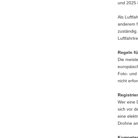
und 2025 8
Als Luftfa
anderem f
zuständig.
Luftfahrtr
Regeln f
Die meiste
europäisc
Foto- und 
nicht erfo
Registrie
Wer eine 
sich vor d
eine elek
Drohne an
Kompeten