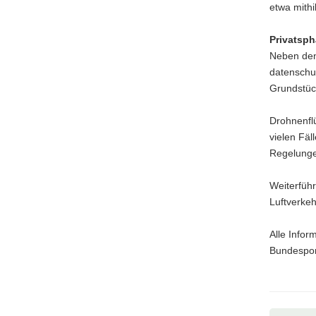
etwa mithi
Privatsph
Neben den 
datenschu
Grundstück
Drohnenflü
vielen Fäl
Regelunge
Weiterfüh
Luftverkeh
Alle Info
Bundesport