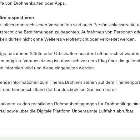
lfe von Drohnenkarten oder Apps.
äre respektieren
luftverkehrsrechtlichen Vorschriften sind auch Persönlichkeitsrechte 
tzrechtliche Bestimmungen zu beachten. Aufnahmen von Personen ode
en dürfen nicht ohne Weiteres veröffentlicht oder verbreitet werden.
ge, bei denen Städte oder Ortschaften aus der Luft betrachtet werden,
len möglich. Voraussetzung ist, dass sich vor dem Flug über die gelten
n informiert wird und diese eingehalten werden.
rende Informationen zum Thema Drohnen stehen auf dem Themenport
r und Binnenschifffahrt der Landesdirektion Sachsen bereit.
rmationen zu den rechtlichen Rahmenbedingungen für Drohnenflüge sin
al sowie über die Digitale Plattform Unbemannte Luftfahrt abrufbar.