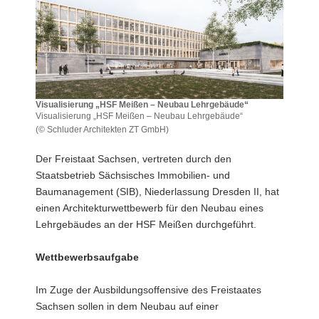
a
v
i
g
a
t
Visualisierung „HSF Meißen – Neubau Lehrgebäude“
i
Visualisierung „HSF Meißen – Neubau Lehrgebäude“
o
(© Schluder Architekten ZT GmbH)
Visualisierung
n
„HSF
Der Freistaat Sachsen, vertreten durch den
Meißen
Staatsbetrieb Sächsisches Immobilien- und
–
Baumanagement (SIB), Niederlassung Dresden II, hat
Neubau
einen Architekturwettbewerb für den Neubau eines
Lehrgebäude“
Visualisierung
Lehrgebäudes an der HSF Meißen durchgeführt.
„HSF
Meißen
Wettbewerbsaufgabe
–
Neubau
Im Zuge der Ausbildungsoffensive des Freistaates
Lehrgebäude“
Sachsen sollen in dem Neubau auf einer