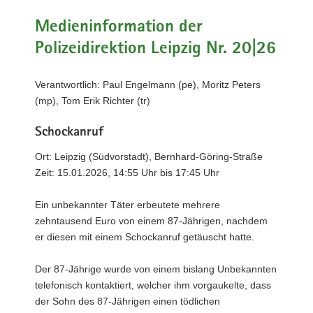
a
Medieninformation der
v
Polizeidirektion Leipzig Nr. 20|26
i
g
a
Verantwortlich: Paul Engelmann (pe), Moritz Peters
t
(mp), Tom Erik Richter (tr)
i
o
Schockanruf
n
Ort: Leipzig (Südvorstadt), Bernhard-Göring-Straße
Zeit: 15.01.2026, 14:55 Uhr bis 17:45 Uhr
Ein unbekannter Täter erbeutete mehrere
zehntausend Euro von einem 87-Jährigen, nachdem
er diesen mit einem Schockanruf getäuscht hatte.
Der 87-Jährige wurde von einem bislang Unbekannten
telefonisch kontaktiert, welcher ihm vorgaukelte, dass
der Sohn des 87-Jährigen einen tödlichen