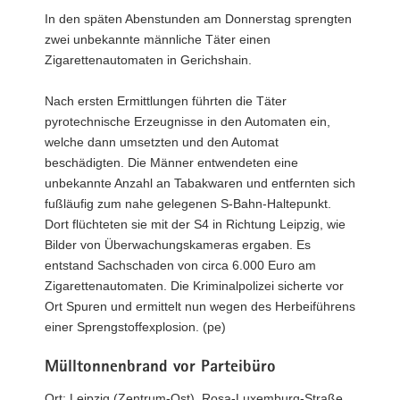
In den späten Abenstunden am Donnerstag sprengten
zwei unbekannte männliche Täter einen
Zigarettenautomaten in Gerichshain.
Nach ersten Ermittlungen führten die Täter
pyrotechnische Erzeugnisse in den Automaten ein,
welche dann umsetzten und den Automat
beschädigten. Die Männer entwendeten eine
unbekannte Anzahl an Tabakwaren und entfernten sich
fußläufig zum nahe gelegenen S-Bahn-Haltepunkt.
Dort flüchteten sie mit der S4 in Richtung Leipzig, wie
Bilder von Überwachungskameras ergaben. Es
entstand Sachschaden von circa 6.000 Euro am
Zigarettenautomaten. Die Kriminalpolizei sicherte vor
Ort Spuren und ermittelt nun wegen des Herbeiführens
einer Sprengstoffexplosion. (pe)
Mülltonnenbrand vor Parteibüro
Ort: Leipzig (Zentrum-Ost), Rosa-Luxemburg-Straße