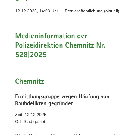
a
12.12.2025, 14:03 Uhr — Erstveröffentlichung (aktuell)
v
i
g
a
Medieninformation der
t
Polizeidirektion Chemnitz Nr.
i
528|2025
o
n
Chemnitz
Ermittlungsgruppe wegen Häufung von
Raubdelikten gegründet
Zeit: 12.12.2025
Ort: Stadtgebiet