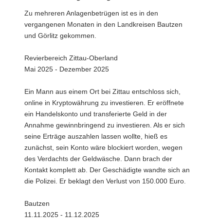
a
Zu mehreren Anlagenbetrügen ist es in den
v
vergangenen Monaten in den Landkreisen Bautzen
i
und Görlitz gekommen.
g
a
Revierbereich Zittau-Oberland
t
Mai 2025 - Dezember 2025
i
o
Ein Mann aus einem Ort bei Zittau entschloss sich,
n
online in Kryptowährung zu investieren. Er eröffnete
ein Handelskonto und transferierte Geld in der
Annahme gewinnbringend zu investieren. Als er sich
seine Erträge auszahlen lassen wollte, hieß es
zunächst, sein Konto wäre blockiert worden, wegen
des Verdachts der Geldwäsche. Dann brach der
Kontakt komplett ab. Der Geschädigte wandte sich an
die Polizei. Er beklagt den Verlust von 150.000 Euro.
Bautzen
11.11.2025 - 11.12.2025