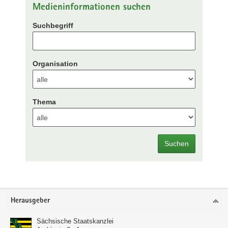
Medieninformationen suchen
Suchbegriff
Organisation
Thema
Suchen
Footer-
Herausgeber
Bereich
Sächsische Staatskanzlei