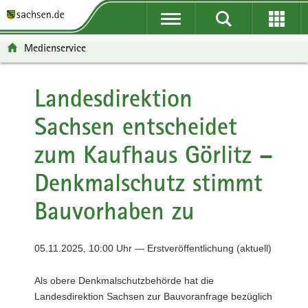
P
P
H
F
o
o
a
o
r
r
u
o
Medienservice
t
t
p
t
a
a
t
e
l
l
i
r
Landesdirektion
ü
n
n
-
Sachsen entscheidet
b
a
h
B
e
v
a
e
zum Kaufhaus Görlitz –
r
i
l
r
g
g
t
e
Denkmalschutz stimmt
r
a
i
e
t
c
Bauvorhaben zu
i
i
h
f
o
e
n
05.11.2025, 10:00 Uhr — Erstveröffentlichung (aktuell)
n
d
Als obere Denkmalschutzbehörde hat die
e
Landesdirektion Sachsen zur Bauvoranfrage bezüglich
N