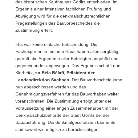
des historischen Kaufhauses Görlitz entschieden. Im
a
Ergebnis einer intensiven fachlichen Prüfung und
v
Abwägung wird für die denkmalschutzrechtlichen
i
Fragestellungen des Bauvorbescheides die
g
Zustimmung erteilt.
a
t
»Es war keine einfache Entscheidung. Die
i
Fachexperten in meinem Haus haben alles sorgfältig
o
geprüft, die Argumente aller Beteiligten angehört und
n
gegeneinander abgewogen. Das Ergebnis schafft nun
Klarheit«,
so Béla Bélafi, Präsident der
Landesdirektion Sachsen.
Der Bauvorbescheid kann
nun abgeschlossen werden und das
Genehmigungsverfahren für das Bauvorhaben weiter
voranschreiten. Die Zustimmung erfolgt unter der
Voraussetzung einer engen Zusammenarbeit mit der
Denkmalschutzbehörde der Stadt Görlitz bei der
Bauausführung. Die denkmalgeschützten Elemente
sind soweit wie möglich zu berücksichtigen.