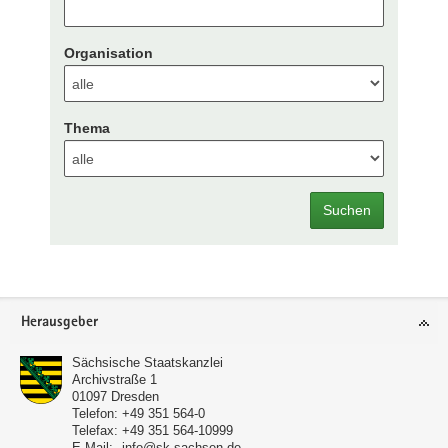
Organisation
Thema
Suchen
Footer-
Herausgeber
Bereich
Sächsische Staatskanzlei
Archivstraße 1
01097
Dresden
Telefon:
+49 351 564-0
Telefax:
+49 351 564-10999
E-Mail:
info@sk.sachsen.de