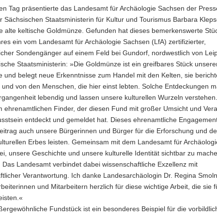
en Tag präsentierte das Landesamt für Archäologie Sachsen der Press
r Sächsischen Staatsministerin für Kultur und Tourismus Barbara Kleps
e alte keltische Goldmünze. Gefunden hat dieses bemerkenswerte Stüc
res ein vom Landesamt für Archäologie Sachsen (LfA) zertifizierter,
icher Sondengänger auf einem Feld bei Gundorf, nordwestlich von Leip
sche Staatsministerin: »Die Goldmünze ist ein greifbares Stück unsere
e und belegt neue Erkenntnisse zum Handel mit den Kelten, sie berich
 und von den Menschen, die hier einst lebten. Solche Entdeckungen 
gangenheit lebendig und lassen unsere kulturellen Wurzeln verstehen.
 ehrenamtlichen Finder, der diesen Fund mit großer Umsicht und Ver
sstsein entdeckt und gemeldet hat. Dieses ehrenamtliche Engagement 
eitrag auch unsere Bürgerinnen und Bürger für die Erforschung und d
ulturellen Erbes leisten. Gemeinsam mit dem Landesamt für Archäologi
ei, unsere Geschichte und unsere kulturelle Identität sichtbar zu mach
 Das Landesamt verbindet dabei wissenschaftliche Exzellenz mit
ftlicher Verantwortung. Ich danke Landesarchäologin Dr. Regina Smoln
rbeiterinnen und Mitarbeitern herzlich für diese wichtige Arbeit, die sie 
eisten.«
ergewöhnliche Fundstück ist ein besonderes Beispiel für die vorbildlic