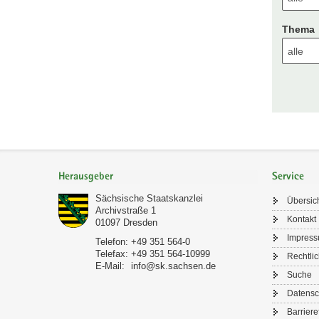
Thema
Footer-
Bereich
Herausgeber
Service
Sächsische Staatskanzlei
Übersic
Archivstraße 1
Kontakt
01097
Dresden
Impres
Telefon:
+49 351 564-0
Telefax:
+49 351 564-10999
Rechtli
E-Mail:
info@sk.sachsen.de
Suche
Datensc
Barriere