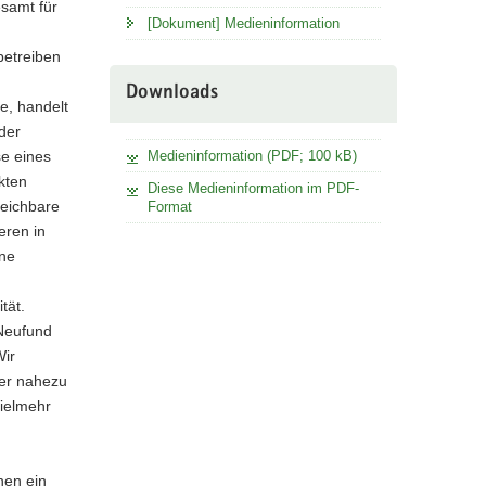
samt für
[Dokument] Medieninformation
betreiben
Downloads
e, handelt
der
se eines
Medieninformation (PDF; 100 kB)
kten
Diese Medieninformation im PDF-
leichbare
Format
eren in
ine
tät.
 Neufund
Wir
der nahezu
Vielmehr
nen ein