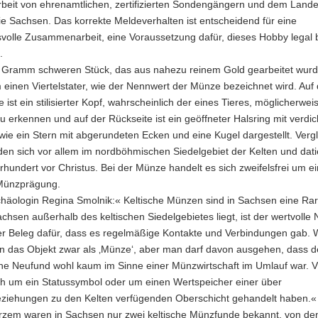
eit von ehrenamtlichen, zertifizierten Sondengängern und dem Lande
e Sachsen. Das korrekte Meldeverhalten ist entscheidend für eine
svolle Zusammenarbeit, eine Voraussetzung dafür, dieses Hobby legal 
.
 Gramm schweren Stück, das aus nahezu reinem Gold gearbeitet wurd
 einen Viertelstater, wie der Nennwert der Münze bezeichnet wird. Auf 
e ist ein stilisierter Kopf, wahrscheinlich der eines Tieres, möglicherwei
u erkennen und auf der Rückseite ist ein geöffneter Halsring mit verdic
ie ein Stern mit abgerundeten Ecken und eine Kugel dargestellt. Verg
den sich vor allem im nordböhmischen Siedelgebiet der Kelten und dati
rhundert vor Christus. Bei der Münze handelt es sich zweifelsfrei um e
 Münzprägung.
häologin Regina Smolnik:« Keltische Münzen sind in Sachsen eine Rari
hsen außerhalb des keltischen Siedelgebietes liegt, ist der wertvolle
er Beleg dafür, dass es regelmäßige Kontakte und Verbindungen gab. 
n das Objekt zwar als ‚Münze‘, aber man darf davon ausgehen, dass 
che Neufund wohl kaum im Sinne einer Münzwirtschaft im Umlauf war. 
ich um ein Statussymbol oder um einen Wertspeicher einer über
ziehungen zu den Kelten verfügenden Oberschicht gehandelt haben.«
urzem waren in Sachsen nur zwei keltische Münzfunde bekannt, von de