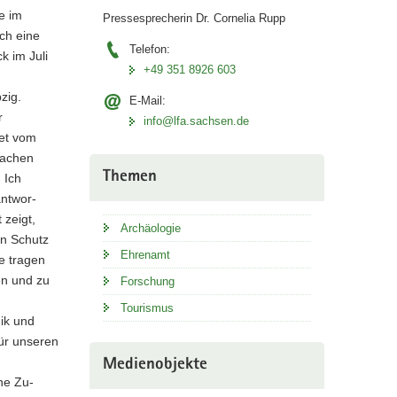
e im
Pressesprecherin Dr. Cornelia Rupp
ch eine
Telefon:
k im Juli
+49 351 8926 603
zig.
E-Mail:
r
info@lfa.sachsen.de
tet vom
machen
Themen
 Ich
antwor-
zeigt,
Archäologie
en Schutz
Ehrenamt
e tragen
en und zu
Forschung
Tourismus
ik und
für unseren
Medienobjekte
he Zu-