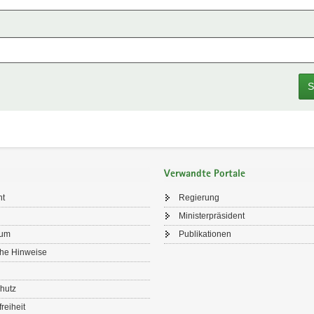
S
Verwandte Portale
ht
Regierung
Ministerpräsident
sum
Publikationen
che Hinweise
hutz
freiheit