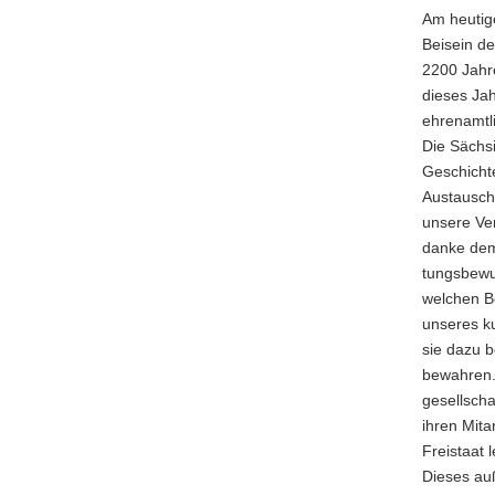
Am heutig
a
Beisein de
v
2200 Jahr
i
dieses Jah
g
ehrenamtl
a
Die Sächsi
t
Geschicht
i
Austausch
o
unsere Ver
n
danke dem
tungsbewu
welchen B
unseres k
sie dazu b
bewahren.
gesellscha
ihren Mita
Freistaat l
Dieses auß