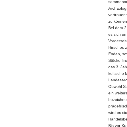
sammenarb
Archäologi
vertrauen
zu können
Bei dem 2
es sich um
Vorderseit
Hirsches z
Enden, sow
Stücke fin
das 3. Jah
keltische
Landesarc
Obwohl Sac
ein weiter
bezeichne
prägefris
wird es s
Handelsbe
Bis vor K