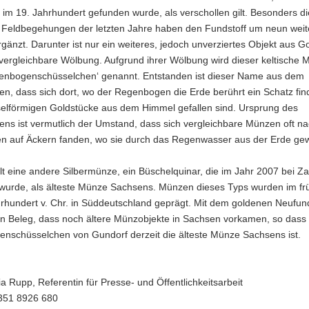
 im 19. Jahrhundert gefunden wurde, als verschollen gilt. Besonders di
n Feldbegehungen der letzten Jahre haben den Fundstoff um neun weit
änzt. Darunter ist nur ein weiteres, jedoch unverziertes Objekt aus Go
vergleichbare Wölbung. Aufgrund ihrer Wölbung wird dieser keltische 
enbogenschüsselchen‘ genannt. Entstanden ist dieser Name aus dem
n, dass sich dort, wo der Regenbogen die Erde berührt ein Schatz fin
selförmigen Goldstücke aus dem Himmel gefallen sind. Ursprung des
ns ist vermutlich der Umstand, dass sich vergleichbare Münzen oft na
en auf Äckern fanden, wo sie durch das Regenwasser aus der Erde g
lt eine andere Silbermünze, ein Büschelquinar, die im Jahr 2007 bei Z
wurde, als älteste Münze Sachsens. Münzen dieses Typs wurden im fr
hrhundert v. Chr. in Süddeutschland geprägt. Mit dem goldenen Neufu
en Beleg, dass noch ältere Münzobjekte in Sachsen vorkamen, so dass
nschüsselchen von Gundorf derzeit die älteste Münze Sachsens ist.
ia Rupp, Referentin für Presse- und Öffentlichkeitsarbeit
0351 8926 680