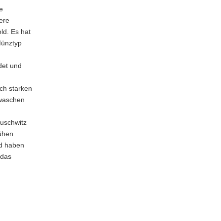
e
ere
ld. Es hat
Münztyp
det und
ch starken
ewaschen
auschwitz
ühen
nd haben
 das