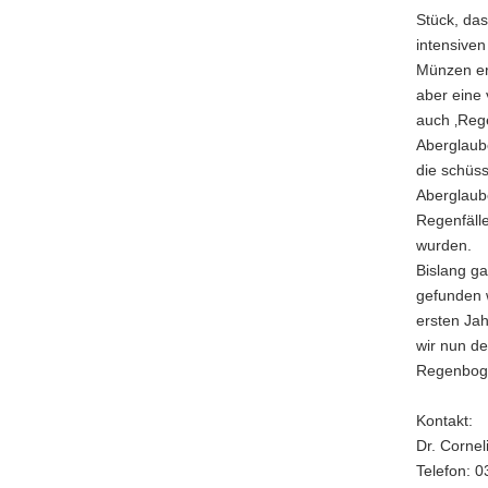
Stück, das
intensive
Münzen erg
aber eine 
auch ‚Reg
Aberglaube
die schüs
Aberglaube
Regenfäll
wurden.
Bislang ga
gefunden 
ersten Ja
wir nun d
Regenboge
Kontakt:
Dr. Cornel
Telefon: 