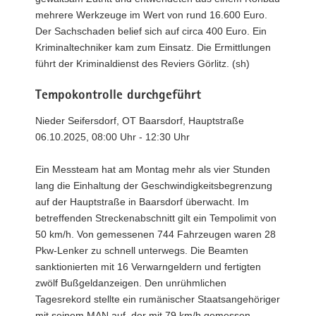
mehrere Werkzeuge im Wert von rund 16.600 Euro.
Der Sachschaden belief sich auf circa 400 Euro. Ein
Kriminaltechniker kam zum Einsatz. Die Ermittlungen
führt der Kriminaldienst des Reviers Görlitz. (sh)
Tempokontrolle durchgeführt
Nieder Seifersdorf, OT Baarsdorf, Hauptstraße
06.10.2025, 08:00 Uhr - 12:30 Uhr
Ein Messteam hat am Montag mehr als vier Stunden
lang die Einhaltung der Geschwindigkeitsbegrenzung
auf der Hauptstraße in Baarsdorf überwacht. Im
betreffenden Streckenabschnitt gilt ein Tempolimit von
50 km/h. Von gemessenen 744 Fahrzeugen waren 28
Pkw-Lenker zu schnell unterwegs. Die Beamten
sanktionierten mit 16 Verwarngeldern und fertigten
zwölf Bußgeldanzeigen. Den unrühmlichen
Tagesrekord stellte ein rumänischer Staatsangehöriger
mit seinem MAN auf, der mit 79 km/h gemessen