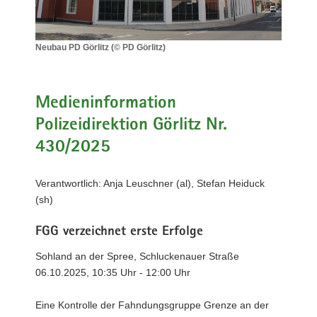
a
v
i
Neubau PD Görlitz (© PD Görlitz)
Neubau
g
PD
a
Görlitz
t
(©
Medieninformation
i
PD
Polizeidirektion Görlitz Nr.
Görlitz)
o
430/2025
n
Verantwortlich: Anja Leuschner (al), Stefan Heiduck
(sh)
FGG verzeichnet erste Erfolge
Sohland an der Spree, Schluckenauer Straße
06.10.2025, 10:35 Uhr - 12:00 Uhr
Eine Kontrolle der Fahndungsgruppe Grenze an der