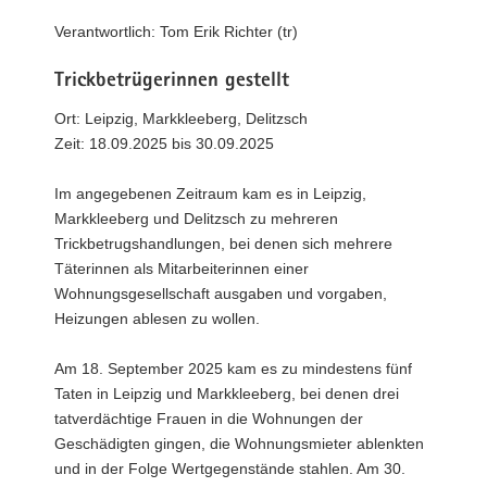
a
Verantwortlich: Tom Erik Richter (tr)
v
i
Trickbetrügerinnen gestellt
g
Ort: Leipzig, Markkleeberg, Delitzsch
a
Zeit: 18.09.2025 bis 30.09.2025
t
i
Im angegebenen Zeitraum kam es in Leipzig,
o
Markkleeberg und Delitzsch zu mehreren
n
Trickbetrugshandlungen, bei denen sich mehrere
Täterinnen als Mitarbeiterinnen einer
Wohnungsgesellschaft ausgaben und vorgaben,
Heizungen ablesen zu wollen.
Am 18. September 2025 kam es zu mindestens fünf
Taten in Leipzig und Markkleeberg, bei denen drei
tatverdächtige Frauen in die Wohnungen der
Geschädigten gingen, die Wohnungsmieter ablenkten
und in der Folge Wertgegenstände stahlen. Am 30.