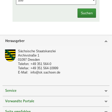
Suchen
Footer-
Herausgeber
Bereich
Sächsische Staatskanzlei
Archivstraße 1
01097
Dresden
Telefon:
+49 351 564-0
Telefax:
+49 351 564-10999
E-Mail:
info@sk.sachsen.de
Service
Verwandte Portale
Seite empfehlen