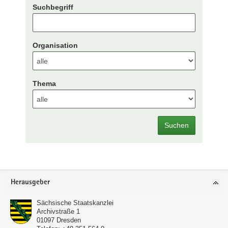
Suchbegriff
Organisation
Thema
Suchen
Footer-
Herausgeber
Bereich
Sächsische Staatskanzlei
Archivstraße 1
01097
Dresden