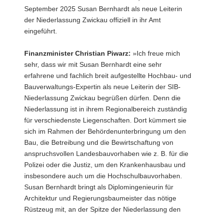
r.:
September 2025 Susan Bernhardt als neue Leiterin
Falk
der Niederlassung Zwickau offiziell in ihr Amt
Reinhardt
eingeführt.
(Technischer
Geschäftsführer
des
Finanzminister Christian Piwarz:
»Ich freue mich
SIB),
sehr, dass wir mit Susan Bernhardt eine sehr
Christian
erfahrene und fachlich breit aufgestellte Hochbau- und
Piwarz
(Sächsischer
Bauverwaltungs-Expertin als neue Leiterin der SIB-
Staatsminister
Niederlassung Zwickau begrüßen dürfen. Denn die
der
Niederlassung ist in ihrem Regionalbereich zuständig
Finanzen),
für verschiedenste Liegenschaften. Dort kümmert sie
Susan
sich im Rahmen der Behördenunterbringung um den
Bernhardt
(Leiterin
Bau, die Betreibung und die Bewirtschaftung von
SIB-
anspruchsvollen Landesbauvorhaben wie z. B. für die
Niederlassung
Polizei oder die Justiz, um den Krankenhausbau und
Zwickau)
insbesondere auch um die Hochschulbauvorhaben.
und
Susan Bernhardt bringt als Diplomingenieurin für
Oliver
Gaber
Architektur und Regierungsbaumeister das nötige
(Kaufmännischer
Rüstzeug mit, an der Spitze der Niederlassung den
Geschäftsführer