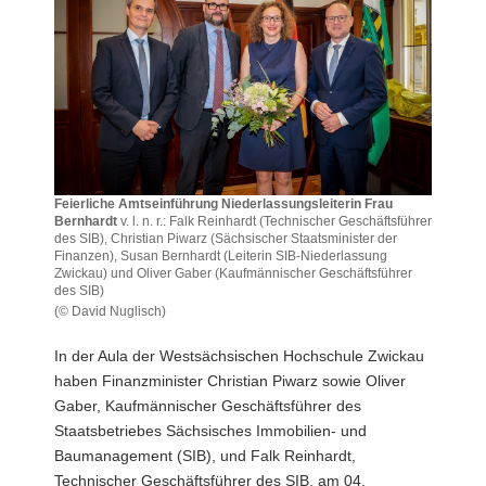
a
v
i
g
a
t
i
o
Feierliche Amtseinführung Niederlassungsleiterin Frau
Bernhardt
v. l. n. r.: Falk Reinhardt (Technischer Geschäftsführer
n
des SIB), Christian Piwarz (Sächsischer Staatsminister der
Finanzen), Susan Bernhardt (Leiterin SIB-Niederlassung
Zwickau) und Oliver Gaber (Kaufmännischer Geschäftsführer
des SIB)
(© David Nuglisch)
Feierliche
Amtseinführung
In der Aula der Westsächsischen Hochschule Zwickau
Niederlassungsleiterin
haben Finanzminister Christian Piwarz sowie Oliver
Frau
Gaber, Kaufmännischer Geschäftsführer des
Bernhardt
Staatsbetriebes Sächsisches Immobilien- und
v.
l.
Baumanagement (SIB), und Falk Reinhardt,
n.
Technischer Geschäftsführer des SIB, am 04.