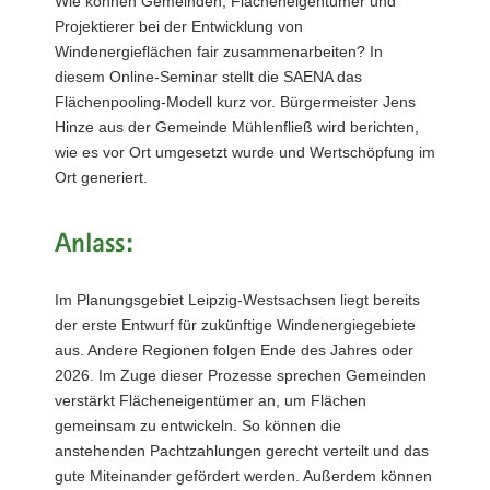
Wie können Gemeinden, Flächeneigentümer und
a
Projektierer bei der Entwicklung von
v
Windenergieflächen fair zusammenarbeiten? In
i
diesem Online-Seminar stellt die SAENA das
g
Flächenpooling-Modell kurz vor. Bürgermeister Jens
a
Hinze aus der Gemeinde Mühlenfließ wird berichten,
t
wie es vor Ort umgesetzt wurde und Wertschöpfung im
i
Ort generiert.
o
n
Anlass:
Im Planungsgebiet Leipzig-Westsachsen liegt bereits
der erste Entwurf für zukünftige Windenergiegebiete
aus. Andere Regionen folgen Ende des Jahres oder
2026. Im Zuge dieser Prozesse sprechen Gemeinden
verstärkt Flächeneigentümer an, um Flächen
gemeinsam zu entwickeln. So können die
anstehenden Pachtzahlungen gerecht verteilt und das
gute Miteinander gefördert werden. Außerdem können