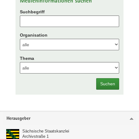
Medieninformationen suchen
Suchbegriff
Organisation
Thema
Suchen
Footer-
Herausgeber
Bereich
Sächsische Staatskanzlei
Archivstraße 1