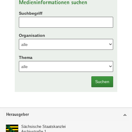
Medieninformationen suchen
Suchbegriff
Organisation
Thema
Suchen
Footer-
Herausgeber
Bereich
Sächsische Staatskanzlei
Archivstraße 1