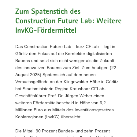
a
Zum Spatenstich des
v
Construction Future Lab: Weitere
i
g
InvKG-Fördermittel
a
t
Das Construction Future Lab – kurz CFLab – legt in
i
Görlitz den Fokus auf die Kernfelder digitalisierten
o
Bauens und setzt sich nicht weniger als die Zukunft
n
des innovativen Bauens zum Ziel. Zum heutigen (22.
August 2025) Spatenstich auf dem neuen
Versuchsgelände an der Klingewalder Höhe in Görlitz
hat Staatsministerin Regina Kraushaar CFLab-
Geschäftsführer Prof. Dr. Jürgen Weber einen
weiteren Fördermittelbescheid in Höhe von 6,2
Millionen Euro aus Mitteln des Investitionsgesetzes
Kohleregionen (InvKG) überreicht.
Die Mittel, 90 Prozent Bundes- und zehn Prozent