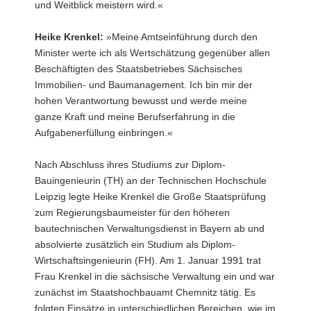
und Weitblick meistern wird.«
Falk
Reinhardt,
Heike Krenkel:
»Meine Amtseinführung durch den
Technischer
Geschäftsführer
Minister werte ich als Wertschätzung gegenüber allen
des
Beschäftigten des Staatsbetriebes Sächsisches
SIB
Immobilien- und Baumanagement. Ich bin mir der
hohen Verantwortung bewusst und werde meine
ganze Kraft und meine Berufserfahrung in die
Aufgabenerfüllung einbringen.«
Nach Abschluss ihres Studiums zur Diplom-
Bauingenieurin (TH) an der Technischen Hochschule
Leipzig legte Heike Krenkel die Große Staatsprüfung
zum Regierungsbaumeister für den höheren
bautechnischen Verwaltungsdienst in Bayern ab und
absolvierte zusätzlich ein Studium als Diplom-
Wirtschaftsingenieurin (FH). Am 1. Januar 1991 trat
Frau Krenkel in die sächsische Verwaltung ein und war
zunächst im Staatshochbauamt Chemnitz tätig. Es
folgten Einsätze in unterschiedlichen Bereichen, wie im