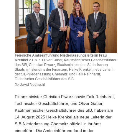
a
v
i
g
a
t
i
o
Feierliche Amtseinführung Niederlassungsleiterin Frau
Krenkel
v. l. n. r.: Oliver Gaber, Kaufmännischer Geschäftsführer
n
des SIB, Christian Piwarz, Staatsminister des Sächsischen
Staatsministeriums der Finanzen, Heike Krenkel, neue Leiterin
der SIB-Niederlassung Chemnitz, und Falk Reinhardt,
Technischer Geschäftsführer des SIB
(© David Nuglisch)
Feierliche
Amtseinführung
Finanzminister Christian Piwarz sowie Falk Reinhardt,
Niederlassungsleiterin
Technischer Geschäftsführer, und Oliver Gaber,
Frau
Kaufmännischer Geschäftsführer des SIB, haben am
Krenkel
14. August 2025 Heike Krenkel als neue Leiterin der
v.
l.
SIB-Niederlassung Chemnitz offiziell in ihr Amt
n.
eingeführt. Die Amtseinführung fand in der