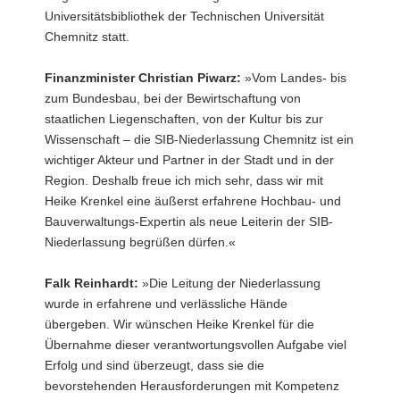
r.:
Universitätsbibliothek der Technischen Universität
Oliver
Chemnitz statt.
Gaber,
Kaufmännischer
Geschäftsführer
Finanzminister Christian Piwarz:
»Vom Landes- bis
des
zum Bundesbau, bei der Bewirtschaftung von
SIB,
staatlichen Liegenschaften, von der Kultur bis zur
Christian
Wissenschaft – die SIB-Niederlassung Chemnitz ist ein
Piwarz,
Staatsminister
wichtiger Akteur und Partner in der Stadt und in der
des
Region. Deshalb freue ich mich sehr, dass wir mit
Sächsischen
Heike Krenkel eine äußerst erfahrene Hochbau- und
Staatsministeriums
Bauverwaltungs-Expertin als neue Leiterin der SIB-
der
Niederlassung begrüßen dürfen.«
Finanzen,
Heike
Krenkel,
Falk Reinhardt:
»Die Leitung der Niederlassung
neue
wurde in erfahrene und verlässliche Hände
Leiterin
übergeben. Wir wünschen Heike Krenkel für die
der
Übernahme dieser verantwortungsvollen Aufgabe viel
SIB-
Niederlassung
Erfolg und sind überzeugt, dass sie die
Chemnitz,
bevorstehenden Herausforderungen mit Kompetenz
und