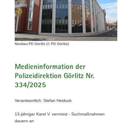
a
v
i
g
a
t
Neubau PD Görlitz (© PD Görlitz)
i
Neubau
o
PD
Görlitz
n
(©
Medieninformation der
PD
Polizeidirektion Görlitz Nr.
Görlitz)
334/2025
Verantwortlich: Stefan Heiduck
13-jähriger Karel V. vermisst - Suchmaßnahmen
dauern an