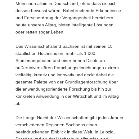
Menschen allein in Deutschland, ohne dass sie sich
a
dessen bewusst wären. Bahnbrechende Erkenntnisse
v
und Forscherdrang der Vergangenheit bereichern
i
heute unseren Alltag, bieten intelligente Lösungen
g
oder retten sogar Leben.
a
t
Das Wissenschaftsland Sachsen ist mit seinen 15
i
staatlichen Hochschulen, mehr als 1.000
o
Studienangeboten und einer hohen Dichte an
n
außeruniversitären Forschungseinrichtungen extrem
vielfältig, kreativ und innovativ und deckt dabei die
gesamte Palette von der Grundlagenforschung über
die anwendungsorientierte Forschung bis hin zur
konkreten Anwendung in der Wirtschaft und im Alltag
ab.
Die Lange Nacht der Wissenschaften gibt jedes Jahr in
verschiedenen Regionen Sachsens einen
beeindruckenden Einblick in diese Welt. In Leipzig,
Dresden und an der Hochschule Mittweida sind