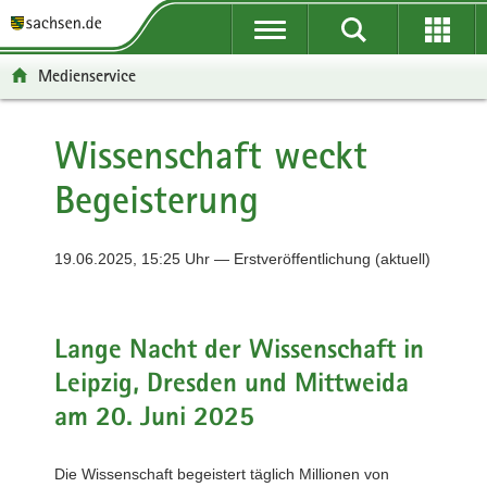
P
P
H
F
o
o
a
o
r
r
u
o
Medienservice
t
t
p
t
a
a
t
e
l
l
i
r
Wissenschaft weckt
ü
n
n
-
Begeisterung
b
a
h
B
e
v
a
e
r
i
l
r
19.06.2025, 15:25 Uhr — Erstveröffentlichung (aktuell)
g
g
t
e
r
a
i
e
t
c
i
i
h
Lange Nacht der Wissenschaft in
f
o
Leipzig, Dresden und Mittweida
e
n
n
am 20. Juni 2025
d
e
Die Wissenschaft begeistert täglich Millionen von
N