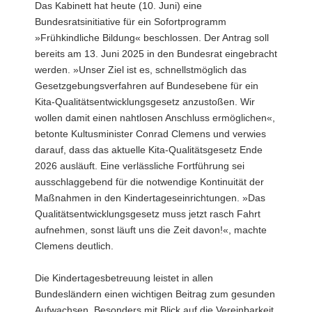
Das Kabinett hat heute (10. Juni) eine
a
Bundesratsinitiative für ein Sofortprogramm
v
»Frühkindliche Bildung« beschlossen. Der Antrag soll
i
bereits am 13. Juni 2025 in den Bundesrat eingebracht
g
werden. »Unser Ziel ist es, schnellstmöglich das
a
Gesetzgebungsverfahren auf Bundesebene für ein
t
Kita-Qualitätsentwicklungsgesetz anzustoßen. Wir
i
wollen damit einen nahtlosen Anschluss ermöglichen«,
o
betonte Kultusminister Conrad Clemens und verwies
n
darauf, dass das aktuelle Kita-Qualitätsgesetz Ende
2026 ausläuft. Eine verlässliche Fortführung sei
ausschlaggebend für die notwendige Kontinuität der
Maßnahmen in den Kindertageseinrichtungen. »Das
Qualitätsentwicklungsgesetz muss jetzt rasch Fahrt
aufnehmen, sonst läuft uns die Zeit davon!«, machte
Clemens deutlich.
Die Kindertagesbetreuung leistet in allen
Bundesländern einen wichtigen Beitrag zum gesunden
Aufwachsen. Besonders mit Blick auf die Vereinbarkeit