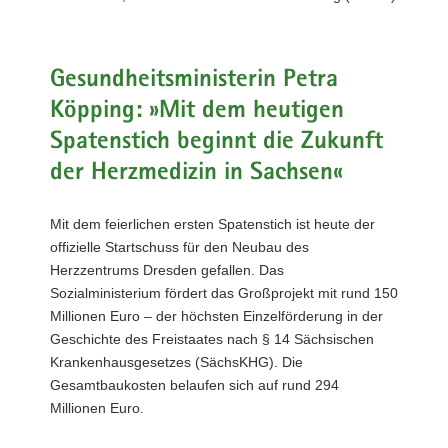
a
v
i
Gesundheitsministerin Petra
g
Köpping: »Mit dem heutigen
a
t
Spatenstich beginnt die Zukunft
i
der Herzmedizin in Sachsen«
o
n
Mit dem feierlichen ersten Spatenstich ist heute der
offizielle Startschuss für den Neubau des
Herzzentrums Dresden gefallen. Das
Sozialministerium fördert das Großprojekt mit rund 150
Millionen Euro – der höchsten Einzelförderung in der
Geschichte des Freistaates nach § 14 Sächsischen
Krankenhausgesetzes (SächsKHG). Die
Gesamtbaukosten belaufen sich auf rund 294
Millionen Euro.