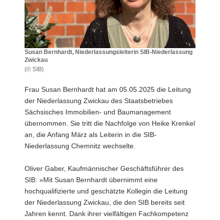
a
v
i
g
Susan Bernhardt, Niederlassungsleiterin SIB-Niederlassung
a
Zwickau
t
(© SIB)
Susan
i
Bernhardt,
Frau Susan Bernhardt hat am 05.05.2025 die Leitung
o
Niederlassungsleiterin
der Niederlassung Zwickau des Staatsbetriebes
n
SIB-
Sächsisches Immobilien- und Baumanagement
Niederlassung
übernommen. Sie tritt die Nachfolge von Heike Krenkel
Zwickau
an, die Anfang März als Leiterin in die SIB-
Niederlassung Chemnitz wechselte.
Oliver Gaber, Kaufmännischer Geschäftsführer des
SIB: »Mit Susan Bernhardt übernimmt eine
hochqualifizierte und geschätzte Kollegin die Leitung
der Niederlassung Zwickau, die den SIB bereits seit
Jahren kennt. Dank ihrer vielfältigen Fachkompetenz