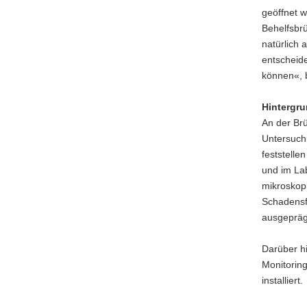
geöffnet 
Behelfsbrü
natürlich 
entscheide
können«, 
Hintergru
An der Br
Untersuch
feststell
und im Lab
mikroskop
Schadensfo
ausgepräg
Darüber h
Monitorin
installiert.