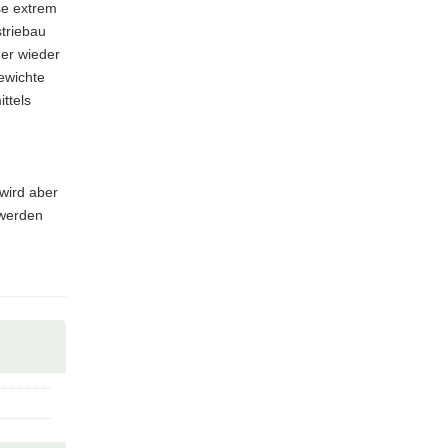
se extrem
triebau
er wieder
ewichte
ttels
wird aber
 werden