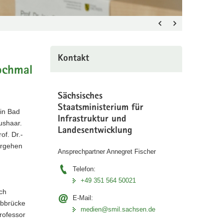
Bad
Schandau
und
darauf,
die
Kontakt
dort
ochmal
bald
fahrenden
Sächsisches
ferngesteue
Staatsministerium für
Schwerlast
in Bad
Infrastruktur und
Staatsminis
ushaar.
Landesentwicklung
Regina
f. Dr.-
Kraushaar
orgehen
Ansprechpartner Annegret Fischer
erklärt
das
Telefon:
Verfahren.
+49 351 564 50021
ch
E-Mail:
lbbrücke
medien@smil.sachsen.de
rofessor