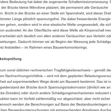
ndere Bedeutung hat dabei die sogenannte Schallemissionsmessung.
der Brücke kleine Mikrofone platziert, die permanent alle Geräusche
n. Bricht in der Brücke an einer Stelle ein Spanndraht, wird dieser Drah
timeter Länge plötzlich spannungsfrei. Die dabei freiwerdende Energi
oren gehen, sondern wird in eine elastische Welle umgewandelt, die sic
on ausbreitet. An der Oberfläche wird diese Welle als Körperschall me
erscheidet sich deutlich von allen anderen Geräuschen aus Verkehr od
wirkungen. Dadurch können wir ab Beginn der Messung jede Schädig
ts feststellen – im Rahmen eines Bauwerksmonitorings.
keitsprüfung
v zum sonst üblichen rechnerischen Tragfähigkeitsnachweis – gemäß de
en Nachrechnungsrichtlinie – wird mit dem geplanten Belastungsversu
rheit auf experimentellem Wege direkt am Bauwerk bestimmt. Das ist n
agwiderstand der Brücke durch Spannungsrisskorrosion (ähnlich wie an
cke Dresden) oder durch andere Schädigungsmechanismen reduziert s
ktion kann im Vorfeld zahlenmäßig nur abgeschätzt, aber nicht sicher
ennoch werden die Berechnungen auf Basis der Bestandsunterlagen u
schen Bauwerksuntersuchungen mit entsprechenden Annahmen durchg