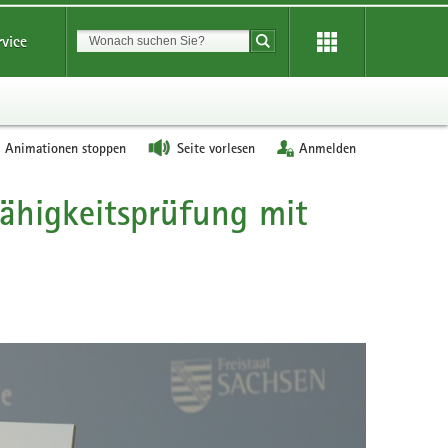
Suchbegriff
rvice
Suche starten
Animationen stoppen
Seite vorlesen
Anmelden
fähigkeitsprüfung mit
Pressekonf
Staatsmini
Kraushaar
zeigt
Schwerlas