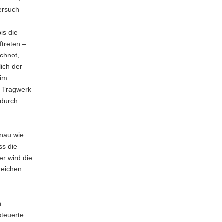
ersuch
is die
ftreten –
chnet,
ich der
 im
m Tragwerk
 durch
enau wie
ss die
r wird die
zeichen
h
steuerte