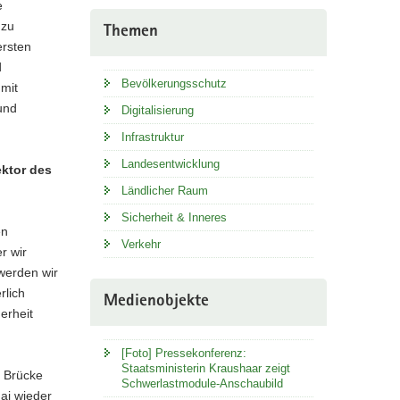
e
 zu
Themen
ersten
d
Bevölkerungsschutz
 mit
und
Digitalisierung
Infrastruktur
Landesentwicklung
ektor des
Ländlicher Raum
Sicherheit & Inneres
en
Verkehr
r wir
werden wir
rlich
Medienobjekte
erheit
[Foto] Pressekonferenz:
Staatsministerin Kraushaar zeigt
e Brücke
Schwerlastmodule-Anschaubild
Mai wieder