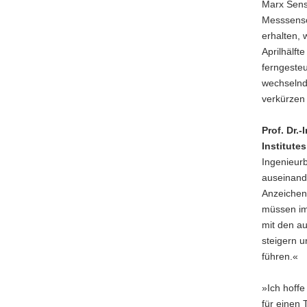
Marx Sens
Messsenso
erhalten, 
Aprilhälf
ferngesteu
wechselnd
verkürzen
Prof. Dr.
Institute
Ingenieurb
auseinand
Anzeichen
müssen im 
mit den a
steigern 
führen.«
»Ich hoffe
für einen 