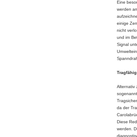
Eine beso
werden an 
aufzeichne
einige Zen
nicht verl
und im Bet
Signal unt
Umweltein
Spanndrah
Tragfähig
Alternati
sogenannt
Tragsiche
da der Tr
Carolabrü
Diese Redu
werden. D
diagnosti