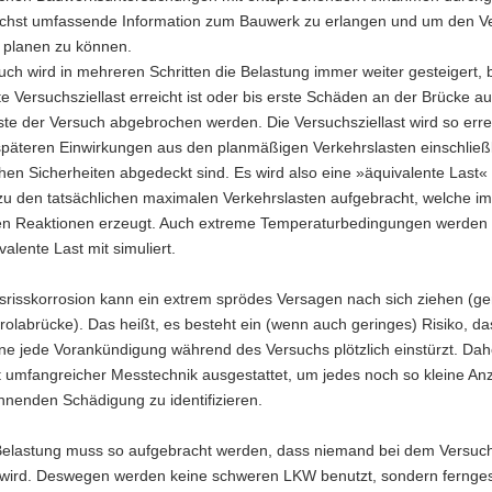
ichst umfassende Information zum Bauwerk zu erlangen und um den V
 planen zu können.
ch wird in mehreren Schritten die Belastung immer weiter gesteigert, b
 Versuchsziellast erreicht ist oder bis erste Schäden an der Brücke au
te der Versuch abgebrochen werden. Die Versuchsziellast wird so erre
späteren Einwirkungen aus den planmäßigen Verkehrslasten einschließl
chen Sicherheiten abgedeckt sind. Es wird also eine »äquivalente Last«
 zu den tatsächlichen maximalen Verkehrslasten aufgebracht, welche i
hen Reaktionen erzeugt. Auch extreme Temperaturbedingungen werden
valente Last mit simuliert.
risskorrosion kann ein extrem sprödes Versagen nach sich ziehen (g
rolabrücke). Das heißt, es besteht ein (wenn auch geringes) Risiko, da
e jede Vorankündigung während des Versuchs plötzlich einstürzt. Dahe
t umfangreicher Messtechnik ausgestattet, um jedes noch so kleine An
nnenden Schädigung zu identifizieren.
Belastung muss so aufgebracht werden, dass niemand bei dem Versuc
 wird. Deswegen werden keine schweren LKW benutzt, sondern fernge