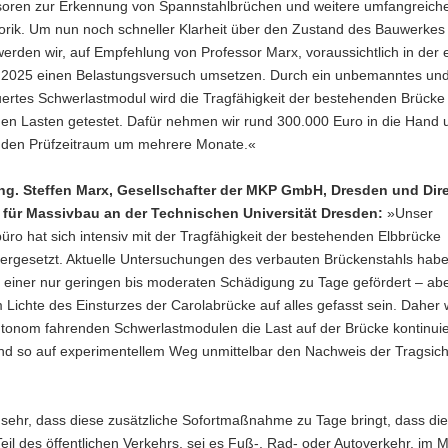
oren zur Erkennung von Spannstahlbrüchen und weitere umfangreich
rik. Um nun noch schneller Klarheit über den Zustand des Bauwerkes
werden wir, auf Empfehlung von Professor Marx, voraussichtlich in der 
te 2025 einen Belastungsversuch umsetzen. Durch ein unbemanntes un
ertes Schwerlastmodul wird die Tragfähigkeit der bestehenden Brücke
en Lasten getestet. Dafür nehmen wir rund 300.000 Euro in die Hand 
 den Prüfzeitraum um mehrere Monate.«
-Ing. Steffen Marx, Gesellschafter der MKP GmbH, Dresden und Dir
s für Massivbau an der Technischen Universität Dresden:
»Unser
üro hat sich intensiv mit der Tragfähigkeit der bestehenden Elbbrücke
ergesetzt. Aktuelle Untersuchungen des verbauten Brückenstahls hab
 einer nur geringen bis moderaten Schädigung zu Tage gefördert – abe
Lichte des Einsturzes der Carolabrücke auf alles gefasst sein. Daher 
utonom fahrenden Schwerlastmodulen die Last auf der Brücke kontinuie
und so auf experimentellem Weg unmittelbar den Nachweis der Tragsich
 sehr, dass diese zusätzliche Sofortmaßnahme zu Tage bringt, dass di
Teil des öffentlichen Verkehrs, sei es Fuß-, Rad- oder Autoverkehr, im 