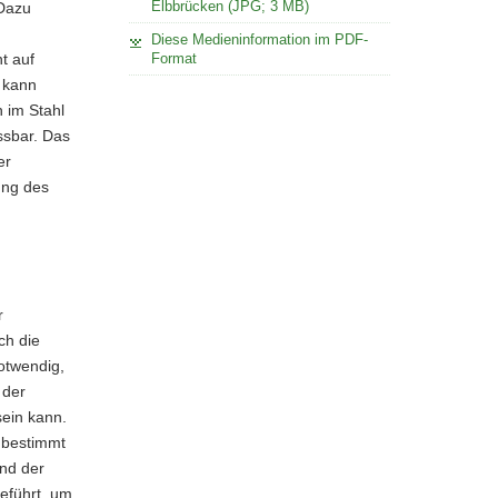
Elbbrücken (JPG; 3 MB)
 Dazu
Diese Medieninformation im PDF-
t auf
Format
e kann
h im Stahl
ssbar. Das
er
ung des
r
ch die
otwendig,
 der
ein kann.
 bestimmt
nd der
eführt, um