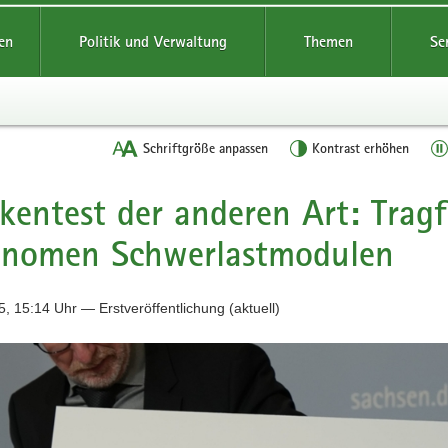
reifende
en
Politik und Verwaltung
Themen
Se
Schriftgröße anpassen
Kontrast erhöhen
kentest der anderen Art: Trag
onomen Schwerlastmodulen
, 15:14 Uhr — Erstveröffentlichung (aktuell)
ferenz:
n
isterin
r
stmodule-