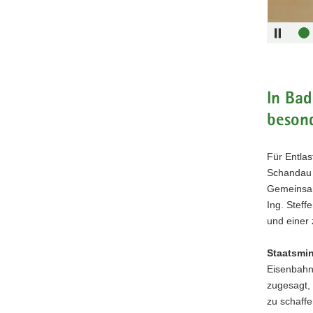
Bad
Schandau
und
darauf,
die
dort
In Bad
bald
besond
fahrenden
ferngeste
Schwerlas
Für Entla
Staatsmini
Schandau –
Regina
Gemeinsam
Kraushaar
Ing. Steff
erläutert
und einer
die
Vorgehens
Staatsmin
Eisenbahn
zugesagt, 
zu schaffe