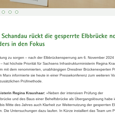
 Schandau rückt die gesperrte Elbbrücke n
ers in den Fokus
uerten
tmodule.
stung zu sorgen – nach der Elbbrückensperrung am 6. November 2024 
sterin
 hat höchste Priorität für Sachsens Infrastrukturministerin Regina Kra
 mit dem renommierten, unabhängigen Dresdner Brückenexperten Pro
en Marx informierte sie heute in einer Pressekonferenz zum weiteren V
 zusätzlichen Prüfmethode.
weise.
isterin Regina Kraushaar:
»Neben der intensiven Prüfung der
brücke und des Baus einer Behelfsbrücke als Übergangslösung habe i
bis Mitte des Jahres auch Klarheit zur Weiternutzung der gesperrten E
n. Die Untersuchungen dazu laufen. In Kürze installiert das Team um P