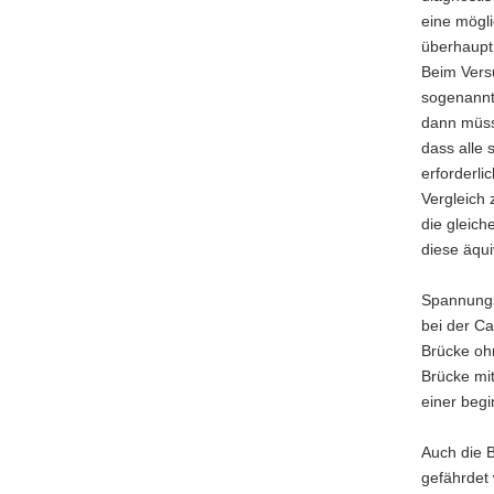
eine mögl
überhaupt
Beim Versu
sogenannte
dann müss
dass alle 
erforderli
Vergleich
die gleic
diese äqui
Spannungs
bei der Ca
Brücke ohn
Brücke mi
einer begi
Auch die 
gefährdet