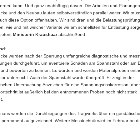
werden kann. Und ganz unabhängig davon: Die Arbeiten und Planungen 
cke und den Neubau laufen selbstverständlich parallel weiter. Wir mü
auch diese Option offenhalten. Wir sind dran und die Belastungsprüfung
n, wie und mit welcher Variante wir am schnellsten für Entlastung sor
betont
Ministerin Kraushaar
abschließend.
nd:
ücke wurden nach der Sperrung umfangreiche diagnostische und mess
ungen durchgeführt, um eventuelle Schäden am Spannstahl oder am 
en und bewerten zu können. Es wurden und werden Materialproben en
or untersucht. Auch der Spannstahl wurde überprüft. Er zeigt in der
ischen Untersuchung Anzeichen für eine Spannungsrisskorrosion, aber
rtschritt ist äußerlich bei den entnommenen Proben noch nicht stark
t.
inaus werden die Durchbiegungen des Tragwerks über ein geodätisch
g permanent aufgezeichnet. Weitere Messtechnik wird im Februar an d