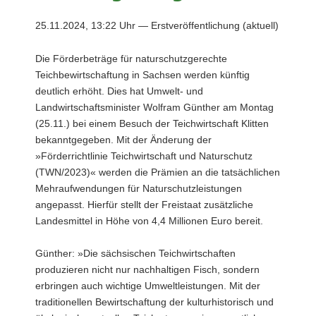
a
25.11.2024, 13:22 Uhr — Erstveröffentlichung (aktuell)
v
i
Die Förderbeträge für naturschutzgerechte
g
Teichbewirtschaftung in Sachsen werden künftig
a
deutlich erhöht. Dies hat Umwelt- und
t
Landwirtschaftsminister Wolfram Günther am Montag
i
(25.11.) bei einem Besuch der Teichwirtschaft Klitten
o
bekanntgegeben. Mit der Änderung der
n
»Förderrichtlinie Teichwirtschaft und Naturschutz
(TWN/2023)« werden die Prämien an die tatsächlichen
Mehraufwendungen für Naturschutzleistungen
angepasst. Hierfür stellt der Freistaat zusätzliche
Landesmittel in Höhe von 4,4 Millionen Euro bereit.
Günther: »Die sächsischen Teichwirtschaften
produzieren nicht nur nachhaltigen Fisch, sondern
erbringen auch wichtige Umweltleistungen. Mit der
traditionellen Bewirtschaftung der kulturhistorisch und