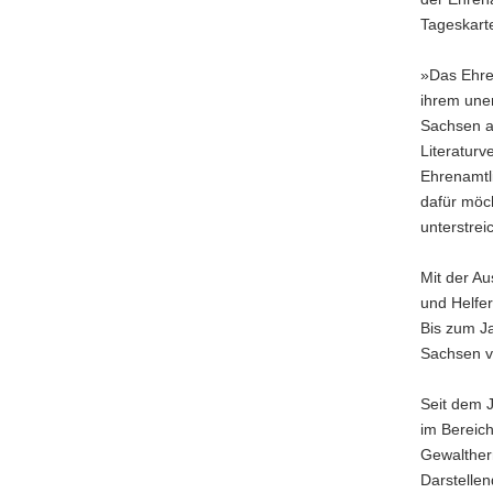
a
Tageskart
v
i
»Das Ehren
g
ihrem uner
a
Sachsen au
t
Literaturv
i
Ehrenamtli
o
dafür möch
n
unterstrei
Mit der Au
und Helfer
Bis zum Ja
Sachsen ve
Seit dem 
im Bereich
Gewalther
Darstellen