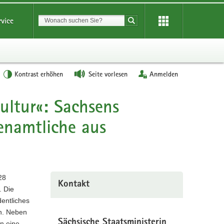
Suchbegriff
rvice
Suche starten
Kontrast erhöhen
Seite vorlesen
Anmelden
ultur«: Sachsens
enamtliche aus
28
Kontakt
. Die
entliches
n. Neben
Sächsische Staatsministerin
n eine