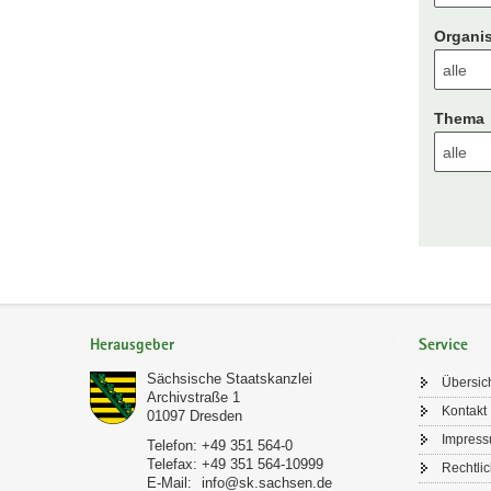
Organis
Thema
Footer-
Bereich
Herausgeber
Service
Sächsische Staatskanzlei
Übersic
Archivstraße 1
Kontakt
01097
Dresden
Impres
Telefon:
+49 351 564-0
Telefax:
+49 351 564-10999
Rechtli
E-Mail:
info@sk.sachsen.de