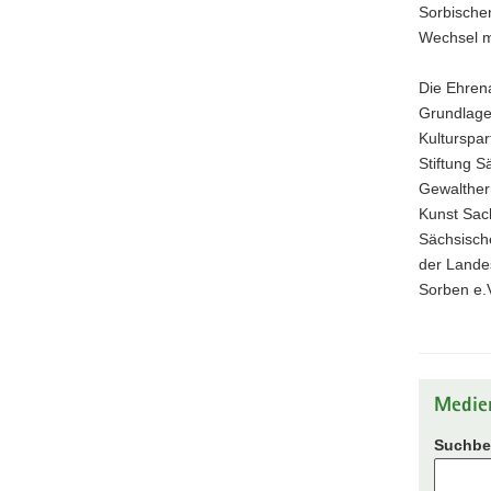
Sorbischen
Wechsel m
Die Ehren
Grundlage
Kulturspa
Stiftung S
Gewalther
Kunst Sac
Sächsische
der Lande
Sorben e.
Medie
Suchbeg