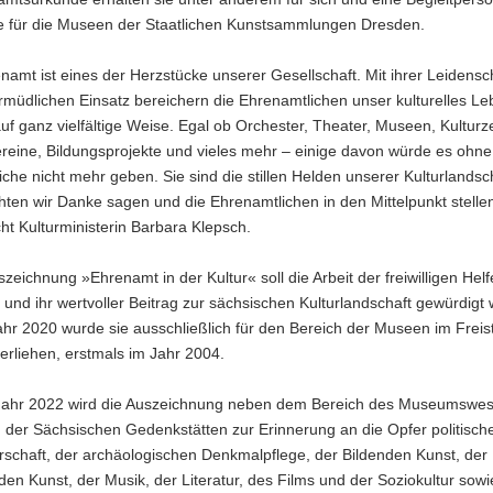
e für die Museen der Staatlichen Kunstsammlungen Dresden.
amt ist eines der Herzstücke unserer Gesellschaft. Mit ihrer Leidensc
müdlichen Einsatz bereichern die Ehrenamtlichen unser kulturelles Le
f ganz vielfältige Weise. Egal ob Orchester, Theater, Museen, Kulturz
ereine, Bildungsprojekte und vieles mehr – einige davon würde es ohne
che nicht mehr geben. Sie sind die stillen Helden unserer Kulturlandsc
ten wir Danke sagen und die Ehrenamtlichen in den Mittelpunkt stelle
cht Kulturministerin Barbara Klepsch.
szeichnung »Ehrenamt in der Kultur« soll die Arbeit der freiwilligen Hel
 und ihr wertvoller Beitrag zur sächsischen Kulturlandschaft gewürdigt
hr 2020 wurde sie ausschließlich für den Bereich der Museen im Freis
rliehen, erstmals im Jahr 2004.
Jahr 2022 wird die Auszeichnung neben dem Bereich des Museumswe
 der Sächsischen Gedenkstätten zur Erinnerung an die Opfer politisch
rschaft, der archäologischen Denkmalpflege, der Bildenden Kunst, der
den Kunst, der Musik, der Literatur, des Films und der Soziokultur sowi