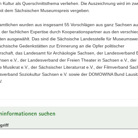
 Kultur als Querschnittsthema verliehen. Die Auszeichnung wird im zw
it dem Sächsischen Museumspreis vergeben.
amtlichen wurden aus insgesamt 55 Vorschlägen aus ganz Sachsen au
 der fachlichen Expertise durch Kooperationspartner aus den verschi
rten ausgewählt. Das sind die Sächsische Landesstelle für Museumswe
ächsische Gedenkstätten zur Erinnerung an die Opfer politischer
rschaft, das Landesamt für Archäologie Sachsen, der Landesverband 
hsen e.V., der Landesverband der Freien Theater in Sachsen e.V., der
 Musikrat e.V., der Sächsischer Literaturrat e.V., der Filmverband Sac
sverband Soziokultur Sachsen e.V. sowie der DOMOWINA Bund Lausit
V.
ninformationen suchen
riff