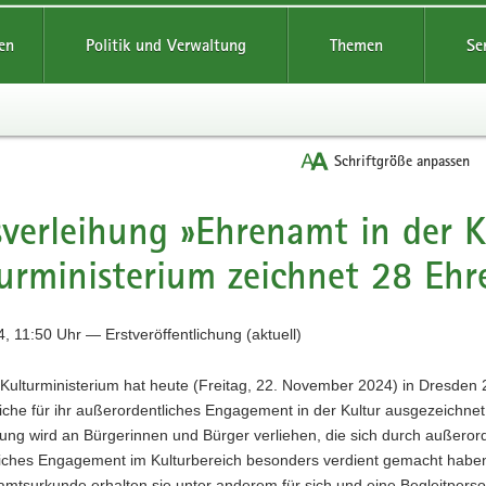
reifende
en
Politik und Verwaltung
Themen
Se
Schriftgröße anpassen
sverleihung »Ehrenamt in der K
urministerium zeichnet 28 Ehr
, 11:50 Uhr — Erstveröffentlichung (aktuell)
Kulturministerium hat heute (Freitag, 22. November 2024) in Dresden 
che für ihr außerordentliches Engagement in der Kultur ausgezeichnet
ng wird an Bürgerinnen und Bürger verliehen, die sich durch außerord
iches Engagement im Kulturbereich besonders verdient gemacht habe
mtsurkunde erhalten sie unter anderem für sich und eine Begleitperso