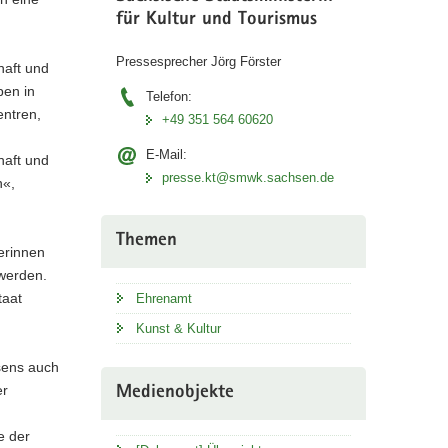
für Kultur und Tourismus
Pressesprecher Jörg Förster
haft und
ben in
Telefon:
entren,
+49 351 564 60620
E-Mail:
haft und
presse.kt@smwk.sachsen.de
n«,
Themen
ferinnen
 werden.
taat
Ehrenamt
Kunst & Kultur
sens auch
er
Medienobjekte
e der