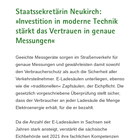
a
Staatssekretärin Neukirch:
v
»Investition in moderne Technik
i
g
stärkt das Vertrauen in genaue
a
Messungen«
t
i
Geeichte Messgeräte sorgen im Straßenverkehr für
o
genaue Messungen und gewährleisten damit sowohl
n
den Verbraucherschutz als auch die Sicherheit aller
Verkehrsteilnehmer. E-Ladesäulen unterliegen, ebenso
wie die »traditionellen« Zapfsäulen, der Eichpflicht. Die
gesetzlich vorgeschriebene Überprüfung stellt sicher,
dass der Verbraucher an jeder Ladesäule die Menge
Elektroenergie erhält, für die er bezahlt.
Da die Anzahl der E-Ladesäulen in Sachsen seit
Jahren stark ansteigt, verstärkt die sächsische
Eichbehörde seit 2021 ihre fachlichen Kompetenzen