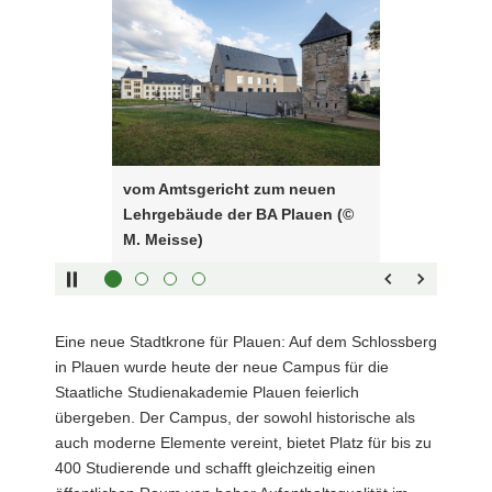
a
verwenden
Amtsgericht
v
Sie
zum
i
folgende
neuen
g
Tasten
Lehrgebäude
a
zur
der
t
Steuerung
BA
i
des
Plauen
vom Amtsgericht zum neuen
o
Sliders:
(©
Lehrgebäude der BA Plauen (©
n
Pfeiltaste
M.
Vorwärts
M. Meisse)
rechts :
Meisse)
blättern
Pfeiltaste
Zurück
links :
blättern
Pfeiltaste
Bildunterschrift
Eine neue Stadtkrone für Plauen: Auf dem Schlossberg
oben :
anzeigen
in Plauen wurde heute der neue Campus für die
Pfeiltaste
Bildunterschrift
Staatliche Studienakademie Plauen feierlich
unten :
verbergen
übergeben. Der Campus, der sowohl historische als
Eingabetaste
Vollbildmodus
auch moderne Elemente vereint, bietet Platz für bis zu
:
öffnen
400 Studierende und schafft gleichzeitig einen
Leertaste :
Bilderschau