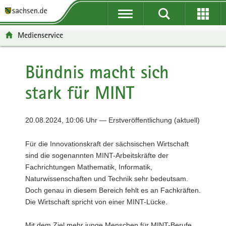
P
P
H
F
o
o
a
o
r
r
u
o
Medienservice
t
t
p
t
a
a
t
e
l
l
i
r
Bündnis macht sich
ü
n
n
-
stark für MINT
b
a
h
B
e
v
a
e
r
i
l
r
20.08.2024, 10:06 Uhr — Erstveröffentlichung (aktuell)
g
g
t
e
r
a
i
Für die Innovationskraft der sächsischen Wirtschaft
e
t
c
sind die sogenannten MINT-Arbeitskräfte der
i
i
h
Fachrichtungen Mathematik, Informatik,
f
o
Naturwissenschaften und Technik sehr bedeutsam.
e
n
Doch genau in diesem Bereich fehlt es an Fachkräften.
n
Die Wirtschaft spricht von einer MINT-Lücke.
d
e
Mit dem Ziel mehr junge Menschen für MINT-Berufe
N