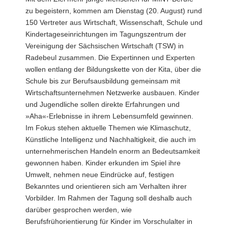
zu begeistern, kommen am Dienstag (20. August) rund
a
150 Vertreter aus Wirtschaft, Wissenschaft, Schule und
v
Kindertageseinrichtungen im Tagungszentrum der
i
Vereinigung der Sächsischen Wirtschaft (TSW) in
g
Radebeul zusammen. Die Expertinnen und Experten
a
wollen entlang der Bildungskette von der Kita, über die
t
Schule bis zur Berufsausbildung gemeinsam mit
i
Wirtschaftsunternehmen Netzwerke ausbauen. Kinder
o
und Jugendliche sollen direkte Erfahrungen und
n
»Aha«-Erlebnisse in ihrem Lebensumfeld gewinnen.
Im Fokus stehen aktuelle Themen wie Klimaschutz,
Künstliche Intelligenz und Nachhaltigkeit, die auch im
unternehmerischen Handeln enorm an Bedeutsamkeit
gewonnen haben. Kinder erkunden im Spiel ihre
Umwelt, nehmen neue Eindrücke auf, festigen
Bekanntes und orientieren sich am Verhalten ihrer
Vorbilder. Im Rahmen der Tagung soll deshalb auch
darüber gesprochen werden, wie
Berufsfrühorientierung für Kinder im Vorschulalter in