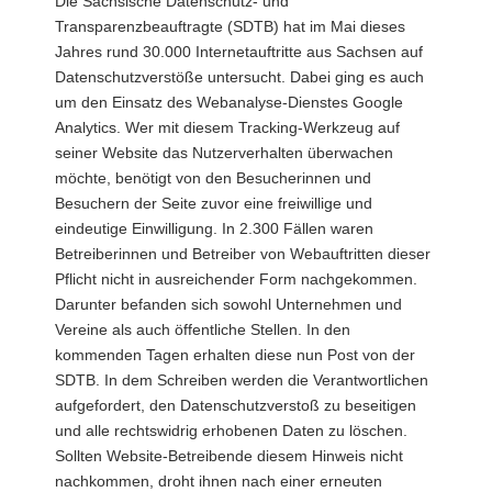
Die Sächsische Datenschutz- und
a
Transparenzbeauftragte (SDTB) hat im Mai dieses
v
Jahres rund 30.000 Internetauftritte aus Sachsen auf
i
Datenschutzverstöße untersucht. Dabei ging es auch
g
um den Einsatz des Webanalyse-Dienstes Google
a
Analytics. Wer mit diesem Tracking-Werkzeug auf
t
seiner Website das Nutzerverhalten überwachen
i
möchte, benötigt von den Besucherinnen und
o
Besuchern der Seite zuvor eine freiwillige und
n
eindeutige Einwilligung. In 2.300 Fällen waren
Betreiberinnen und Betreiber von Webauftritten dieser
Pflicht nicht in ausreichender Form nachgekommen.
Darunter befanden sich sowohl Unternehmen und
Vereine als auch öffentliche Stellen. In den
kommenden Tagen erhalten diese nun Post von der
SDTB. In dem Schreiben werden die Verantwortlichen
aufgefordert, den Datenschutzverstoß zu beseitigen
und alle rechtswidrig erhobenen Daten zu löschen.
Sollten Website-Betreibende diesem Hinweis nicht
nachkommen, droht ihnen nach einer erneuten