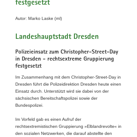
festgesetzt
a
v
Autor: Marko Laske (ml)
i
g
a
Landeshauptstadt Dresden
t
i
Polizeieinsatz zum Christopher-Street-Day
o
in Dresden - rechtsextreme Gruppierung
n
festgesetzt
Im Zusammenhang mit dem Christopher-Street-Day in
Dresden führt die Polizeidirektion Dresden heute einen
Einsatz durch. Unterstützt wird sie dabei von der
sächsischen Bereitschaftspolizei sowie der
Bundespolizei.
Im Vorfeld gab es einen Aufruf der
rechtsextremistischen Gruppierung »Elblandrevolte« in
den sozialen Netzwerken, die darauf abstellte den