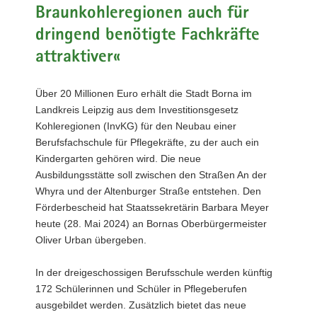
Braunkohleregionen auch für
a
v
dringend benötigte Fachkräfte
i
attraktiver«
g
a
Über 20 Millionen Euro erhält die Stadt Borna im
t
Landkreis Leipzig aus dem Investitionsgesetz
i
Kohleregionen (InvKG) für den Neubau einer
o
Berufsfachschule für Pflegekräfte, zu der auch ein
n
Kindergarten gehören wird. Die neue
Ausbildungsstätte soll zwischen den Straßen An der
Whyra und der Altenburger Straße entstehen. Den
Förderbescheid hat Staatssekretärin Barbara Meyer
heute (28. Mai 2024) an Bornas Oberbürgermeister
Oliver Urban übergeben.
In der dreigeschossigen Berufsschule werden künftig
172 Schülerinnen und Schüler in Pflegeberufen
ausgebildet werden. Zusätzlich bietet das neue