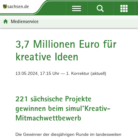
P
P
H
F
o
o
a
o
r
r
u
o
Medienservice
t
t
p
t
a
a
t
e
l
l
i
r
3,7 Millionen Euro für
ü
n
n
-
kreative Ideen
b
a
h
B
e
v
a
e
r
i
l
r
13.05.2024, 17:15 Uhr — 1. Korrektur (aktuell)
g
g
t
e
r
a
i
e
t
c
i
i
h
221 sächsische Projekte
f
o
gewinnen beim simul⁺Kreativ-
e
n
n
Mitmachwettbewerb
d
e
Die Gewinner der diesjährigen Runde im landesweiten
N