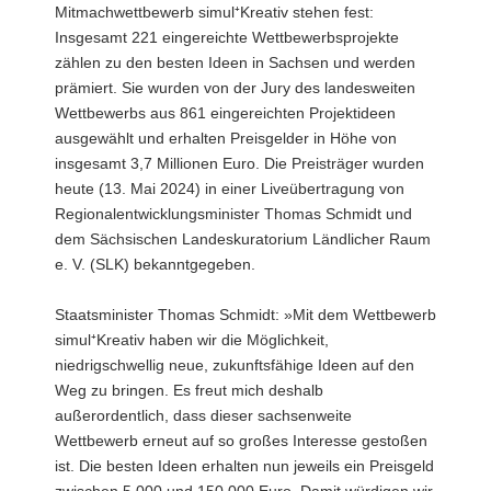
Mitmachwettbewerb simul⁺Kreativ stehen fest:
a
Insgesamt 221 eingereichte Wettbewerbsprojekte
v
zählen zu den besten Ideen in Sachsen und werden
i
prämiert. Sie wurden von der Jury des landesweiten
g
Wettbewerbs aus 861 eingereichten Projektideen
a
ausgewählt und erhalten Preisgelder in Höhe von
t
insgesamt 3,7 Millionen Euro. Die Preisträger wurden
i
heute (13. Mai 2024) in einer Liveübertragung von
o
Regionalentwicklungsminister Thomas Schmidt und
n
dem Sächsischen Landeskuratorium Ländlicher Raum
e. V. (SLK) bekanntgegeben.
Staatsminister Thomas Schmidt: »Mit dem Wettbewerb
simul⁺Kreativ haben wir die Möglichkeit,
niedrigschwellig neue, zukunftsfähige Ideen auf den
Weg zu bringen. Es freut mich deshalb
außerordentlich, dass dieser sachsenweite
Wettbewerb erneut auf so großes Interesse gestoßen
ist. Die besten Ideen erhalten nun jeweils ein Preisgeld
zwischen 5 000 und 150 000 Euro. Damit würdigen wir