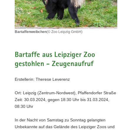
a
v
i
g
Bartaffenweibchen
(© Zoo Leipzig GmbH)
a
Bartaffenweibchen
t
i
Bartaffe aus Leipziger Zoo
o
n
gestohlen - Zeugenaufruf
Erstellerin: Therese Leverenz
Ort: Leipzig (Zentrum-Nordwest), Pfaffendorfer Straße
Zeit: 30.03.2024, gegen 18:30 Uhr bis 31.03.2024,
08:30 Uhr
In der Nacht von Samstag zu Sonntag gelangten
Unbekannte auf das Gelände des Leipziger Zoos und