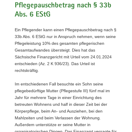
Pflegepauschbetrag nach § 33b
a
v
Abs. 6 EStG
i
g
Ein Pflegender kann einen Pflegepauschbetrag nach §
a
33b Abs. 6 EStG nur in Anspruch nehmen, wenn seine
t
Pflegeleistung 10% des gesamten pflegerischen
i
Gesamtaufwandes übersteigt. Dies hat das
o
Sächsische Finanzgericht mit Urteil vom 24.01.2024
n
entschieden (Az. 2 K 936/23). Das Urteil ist
rechtskräftig.
Im entschiedenen Fall besuchte ein Sohn seine
pflegebedürftige Mutter (Pflegestufe III) fünf mal im
Jahr für mehrere Tage in einer Einrichtung des
betreuten Wohnens und half in dieser Zeit bei der
Körperpflege, beim An- und Ausziehen, bei den
Mahlzeiten und beim Verlassen der Wohnung.
Außerdem unterstütze er seine Mutter in
organisatorischen Dingen. Das Finanzamt versagte für