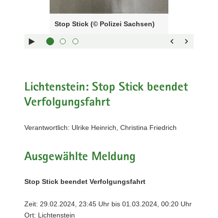
Steuerung
a
des
v
Stop Stick (© Polizei Sachsen)
Sliders:
i
Pfeiltaste
Vorwärts
g
rechts :
blättern
a
Pfeiltaste
Zurück
t
links :
blättern
i
Pfeiltaste
Bildunterschrift
Lichtenstein: Stop Stick beendet
o
oben :
anzeigen
n
Verfolgungsfahrt
Pfeiltaste
Bildunterschrift
unten :
verbergen
Verantwortlich: Ulrike Heinrich, Christina Friedrich
Eingabetaste
Vollbildmodus
:
öffnen
Leertaste :
Bilderschau
Ausgewählte Meldung
abspielen
Stop Stick beendet Verfolgungsfahrt
Zeit: 29.02.2024, 23:45 Uhr bis 01.03.2024, 00:20 Uhr
Ort: Lichtenstein