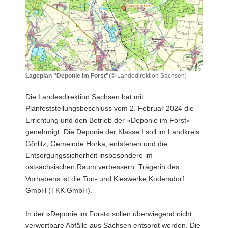
a
v
i
g
a
t
Lageplan "Deponie im Forst"
(© Landedirektion Sachsen)
i
Lageplan
o
"Deponie
Die Landesdirektion Sachsen hat mit
im
n
Planfeststellungsbeschluss vom 2. Februar 2024 die
Forst"
Errichtung und den Betrieb der »Deponie im Forst«
genehmigt. Die Deponie der Klasse I soll im Landkreis
Görlitz, Gemeinde Horka, entstehen und die
Entsorgungssicherheit insbesondere im
ostsächsischen Raum verbessern. Trägerin des
Vorhabens ist die Ton- und Kieswerke Kodersdorf
GmbH (TKK GmbH).
In der »Deponie im Forst« sollen überwiegend nicht
verwertbare Abfälle aus Sachsen entsorgt werden. Die