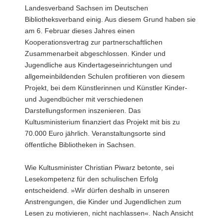
Landesverband Sachsen im Deutschen
a
Bibliotheksverband einig. Aus diesem Grund haben sie
v
am 6. Februar dieses Jahres einen
i
Kooperationsvertrag zur partnerschaftlichen
g
Zusammenarbeit abgeschlossen. Kinder und
a
Jugendliche aus Kindertageseinrichtungen und
t
allgemeinbildenden Schulen profitieren von diesem
i
Projekt, bei dem Künstlerinnen und Künstler Kinder-
o
und Jugendbücher mit verschiedenen
n
Darstellungsformen inszenieren. Das
Kultusministerium finanziert das Projekt mit bis zu
70.000 Euro jährlich. Veranstaltungsorte sind
öffentliche Bibliotheken in Sachsen.
Wie Kultusminister Christian Piwarz betonte, sei
Lesekompetenz für den schulischen Erfolg
entscheidend. »Wir dürfen deshalb in unseren
Anstrengungen, die Kinder und Jugendlichen zum
Lesen zu motivieren, nicht nachlassen«. Nach Ansicht