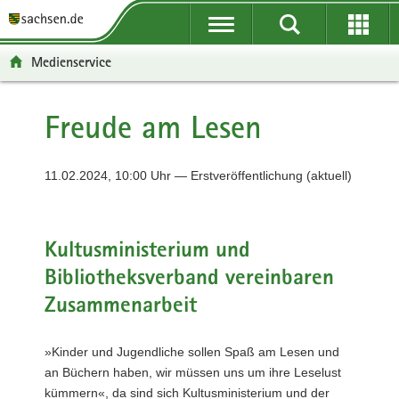
P
P
H
F
o
o
a
o
r
r
u
o
Medienservice
t
t
p
t
a
a
t
e
l
l
i
r
Freude am Lesen
ü
n
n
-
b
a
h
B
e
v
a
e
11.02.2024, 10:00 Uhr — Erstveröffentlichung (aktuell)
r
i
l
r
g
g
t
e
r
a
i
Kultusministerium und
e
t
c
Bibliotheksverband vereinbaren
i
i
h
f
o
Zusammenarbeit
e
n
n
»Kinder und Jugendliche sollen Spaß am Lesen und
d
an Büchern haben, wir müssen uns um ihre Leselust
e
kümmern«, da sind sich Kultusministerium und der
N