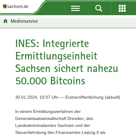
P
P
H
F
o
o
a
o
r
r
u
o
Medienservice
t
t
p
t
a
a
t
e
l
l
i
r
INES: Integrierte
ü
n
n
-
Ermittlungseinheit
b
a
h
B
e
v
a
e
Sachsen sichert nahezu
r
i
l
r
g
g
t
e
50.000 Bitcoins
r
a
i
e
t
c
i
i
h
30.01.2024, 10:07 Uhr — Erstveröffentlichung (aktuell)
f
o
e
n
In einem Ermittlungsverfahren der
n
Generalstaatsanwaltschaft Dresden, des
d
Landeskriminalamtes Sachsen und der
e
Steuerfahndung des Finanzamtes Leipzig II als
N