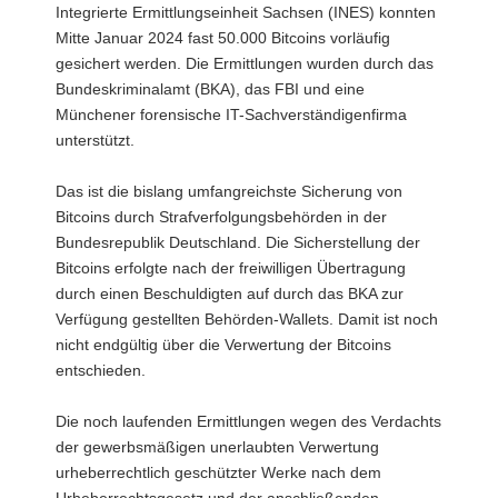
Integrierte Ermittlungseinheit Sachsen (INES) konnten
a
Mitte Januar 2024 fast 50.000 Bitcoins vorläufig
v
gesichert werden. Die Ermittlungen wurden durch das
i
Bundeskriminalamt (BKA), das FBI und eine
g
Münchener forensische IT-Sachverständigenfirma
a
unterstützt.
t
i
Das ist die bislang umfangreichste Sicherung von
o
Bitcoins durch Strafverfolgungsbehörden in der
n
Bundesrepublik Deutschland. Die Sicherstellung der
Bitcoins erfolgte nach der freiwilligen Übertragung
durch einen Beschuldigten auf durch das BKA zur
Verfügung gestellten Behörden-Wallets. Damit ist noch
nicht endgültig über die Verwertung der Bitcoins
entschieden.
Die noch laufenden Ermittlungen wegen des Verdachts
der gewerbsmäßigen unerlaubten Verwertung
urheberrechtlich geschützter Werke nach dem