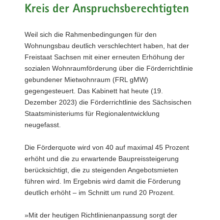
Kreis der Anspruchsberechtigten
a
v
i
Weil sich die Rahmenbedingungen für den
g
Wohnungsbau deutlich verschlechtert haben, hat der
a
Freistaat Sachsen mit einer erneuten Erhöhung der
t
sozialen Wohnraumförderung über die Förderrichtlinie
i
gebundener Mietwohnraum (FRL gMW)
o
gegengesteuert. Das Kabinett hat heute (19.
n
Dezember 2023) die Förderrichtlinie des Sächsischen
Staatsministeriums für Regionalentwicklung
neugefasst.
Die Förderquote wird von 40 auf maximal 45 Prozent
erhöht und die zu erwartende Baupreissteigerung
berücksichtigt, die zu steigenden Angebotsmieten
führen wird. Im Ergebnis wird damit die Förderung
deutlich erhöht – im Schnitt um rund 20 Prozent.
»Mit der heutigen Richtlinienanpassung sorgt der