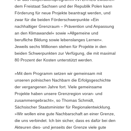
dem Freistaat Sachsen und der Republik Polen kann
a
Förderung für neue Projekte beantragt werden, und
v
zwar für die beiden Förderschwerpunkte »Ein
i
nachhaltiger Grenzraum – Prävention und Anpassung
g
an den Klimawandel« sowie »Allgemeine und
a
berufliche Bildung sowie lebenslanges Lernen«.
t
Jeweils sechs Millionen stehen für Projekte in den
i
beiden Schwerpunkten zur Verfügung, die mit maximal
o
80 Prozent der Kosten unterstützt werden.
n
»Mit dem Programm setzen wir gemeinsam mit
unseren polnischen Nachbarn die Erfolgsgeschichte
der vergangenen Jahre fort. Viele gemeinsame
Projekte haben unsere Grenzregion voran- und
zusammengebracht«, so Thomas Schmidt,
Sächsischer Staatsminister für Regionalentwicklung.
»Wir wollen eine gute Nachbarschaft an einer Grenze,
die uns verbindet. Ich bin sicher, dass es dafür bei den
Akteuren dies- und jenseits der Grenze viele gute